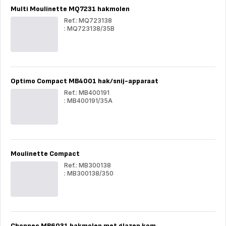
Multi Moulinette MQ7231 hakmolen
Ref.: MQ723138
: MQ723138/35B
Multi
Mult
Moulinette
Mou
MQ7231
MQ
hakmolen
hak
Optimo Compact MB4001 hak/snij-apparaat
Ref.: MB400191
: MB400191/35A
Optimo
Opt
Compact
Com
MB4001
MB
hak/snij-
hak/
apparaat
app
Moulinette Compact
Ref.: MB300138
: MB300138/350
Moulinette
Mou
Compact
Com
Choppeo MB6031 hakmolen met glazen kom