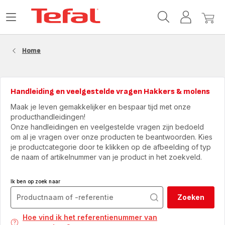
Tefal-
Open
Mijn
Mijn
startpagina
het
account
winke
menu
Home
Handleiding en veelgestelde vragen Hakkers & molens
Maak je leven gemakkelijker en bespaar tijd met onze
producthandleidingen!
Onze handleidingen en veelgestelde vragen zijn bedoeld
om al je vragen over onze producten te beantwoorden. Kies
je productcategorie door te klikken op de afbeelding of typ
de naam of artikelnummer van je product in het zoekveld.
Ik ben op zoek naar
Zoeken
Hoe vind ik het referentienummer van