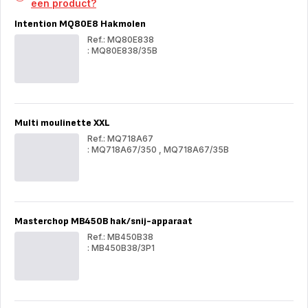
een product?
Intention MQ80E8 Hakmolen
Ref.: MQ80E838
: MQ80E838/35B
Intention
Inte
MQ80E8
MQ
Hakmolen
Hak
Multi moulinette XXL
Ref.: MQ718A67
: MQ718A67/350
,
MQ718A67/35B
Multi
Mult
moulinette
mou
XXL
XX
Masterchop MB450B hak/snij-apparaat
Ref.: MB450B38
: MB450B38/3P1
Masterchop
Mas
MB450B
MB
hak/snij-
hak/
apparaat
app