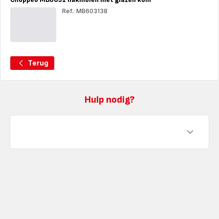
Ref.: MB603138
Cho
MB
hak
met
gla
Terug
ko
Hulp nodig?