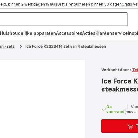
teld, binnen 2 werkdagen in huis
Gratis retourneren binnen 30 dagen
Gratis v
Huishoudelijke apparaten
Accessoires
Acties
Klantenservice
Inspi
n -sets
Ice Force K232S414 set van 4 steakmessen
Verkocht door :
Te
Ice Force 
steakmess
Op
|
Voo
voorraad
(muv a