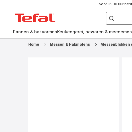
Voor 16.00 uur bes
Waar
ben
Tefal-
je
naar
startpagina
op
zoek?
Pannen & bakvormen
Keukengerei, bewaren & meenemen
Home
Messen & Hakmolens
Messenblokken e