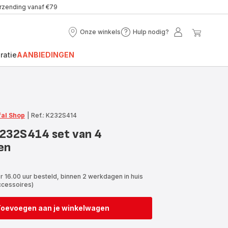
erzending vanaf €79
Onze winkels
Hulp nodig?
Onze
Hulp
Mijn
Mijn
winkels
nodig?
account
winke
ratie
AANBIEDINGEN
fal Shop
|
Ref.: K232S414
K232S414 set van 4
en
r 16.00 uur besteld, binnen 2 werkdagen in huis
ccessoires)
Toevoegen aan je winkelwagen