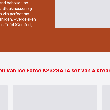
ekend behoud van
De Steakmessen zijn
n zijn perfect om
snijden. *Vergeleken
van Tefal (Comfort,
en van Ice Force K232S414 set van 4 ste