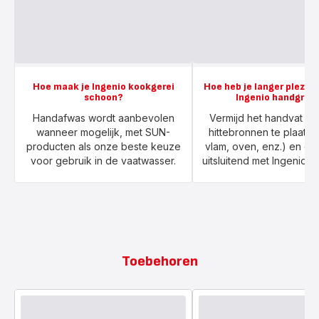
Hoe maak je Ingenio kookgerei
Hoe heb je langer plezier
schoon?
Ingenio handgree
Handafwas wordt aanbevolen
Vermijd het handvat te d
wanneer mogelijk, met SUN-
hittebronnen te plaats
producten als onze beste keuze
vlam, oven, enz.) en ge
voor gebruik in de vaatwasser.
uitsluitend met Ingenio k
Toebehoren