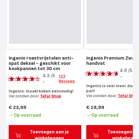
Ingenio roestvrijstalen anti-
Ingenio Premium Zwar
spat deksel - geschikt voor
handvat
Score
kookpannen tot 30 cm
Score
4.6
/5
1
4.3
/5
R
123
-
ratings.4.6
Reviews
-
ratings.4.3
Ingenio is veel meer dan a
pan!
Ingenio: maakt koken eenvoudig!
Verzonden door
Tefal Shop
Verzonden door
Tefal Shop
€ 23,99
€ 19,99
Prijs
Prijs
Op voorraad
Op voorraad
Toevoegen aan je
Toevoegen aa
winkelwagen
winkelwage