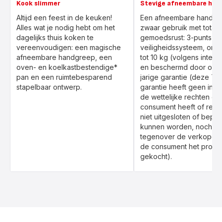
Kook slimmer
Stevige afneembare han
Altijd een feest in de keuken!
Een afneembare handgr
Alles wat je nodig hebt om het
zwaar gebruik met totale
dagelijks thuis koken te
gemoedsrust: 3-punts
vereenvoudigen: een magische
veiligheidssysteem, ond
afneembare handgreep, een
tot 10 kg (volgens interne
oven- en koelkastbestendige*
en beschermd door onze
pan en een ruimtebesparend
jarige garantie (deze Tef
stapelbaar ontwerp.
garantie heeft geen inv
de wettelijke rechten di
consument heeft of rech
niet uitgesloten of beper
kunnen worden, noch re
tegenover de verkoper 
de consument het produc
gekocht).