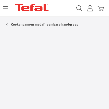
Tefal-
Open
Mijn
Mijn
startpagina
het
account
winke
menu
Koekenpannen met afneembare handgreep