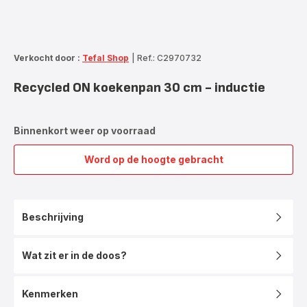
Verkocht door :
Tefal Shop
|
Ref.: C2970732
Recycled ON koekenpan 30 cm - inductie
Binnenkort weer op voorraad
Word op de hoogte gebracht
Recycled
ON
koekenpan
30
Beschrijving
cm
-
inductie
Wat zit er in de doos?
Kenmerken