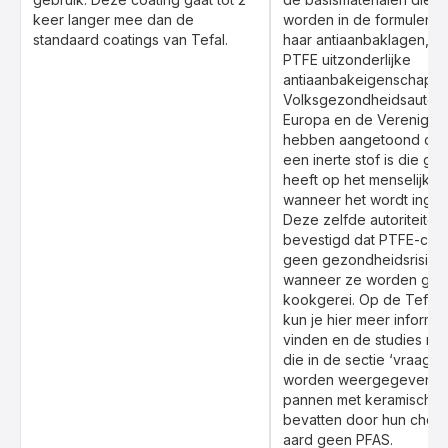
keer langer mee dan de
worden in de formulerin
standaard coatings van Tefal.
haar antiaanbaklagen, o
PTFE uitzonderlijke
antiaanbakeigenschappe
Volksgezondheidsautorite
Europa en de Verenigde
hebben aangetoond dat
een inerte stof is die ge
heeft op het menselijk l
wanneer het wordt ingesl
Deze zelfde autoriteite
bevestigd dat PTFE-coat
geen gezondheidsrisico
wanneer ze worden gebru
kookgerei. Op de Tefal 
kun je hier meer informat
vinden en de studies ra
die in de sectie ‘vraag&
worden weergegeven. 
pannen met keramische 
bevatten door hun chem
aard geen PFAS.