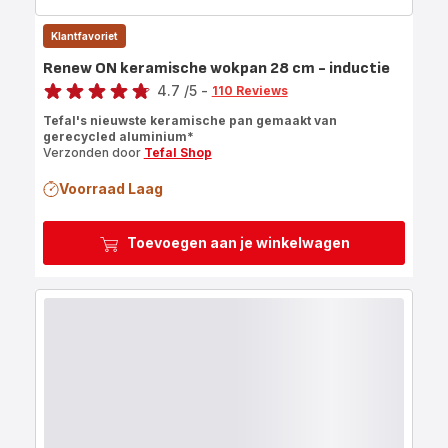
Klantfavoriet
Renew ON keramische wokpan 28 cm - inductie
Score
4.7
/5
-
110 Reviews
ratings.4.7
Tefal's nieuwste keramische pan gemaakt van
gerecycled aluminium*
Verzonden door
Tefal Shop
Voorraad Laag
Toevoegen aan je winkelwagen