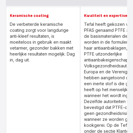
Keramische coating
Kwaliteit en expertise
De verbeterde keramische
Tefal heeft gekozen vo
coating zorgt voor langdurige
PFAS genaamd PTFE als
anti-kleef resultaten, is
de basismaterialen die g
moeiteloos in gebruik en maakt
worden in de formulerin
vetarmer, gezonder bakken met
haar antiaanbaklagen, o
heerlijke resultaten mogelijk. Dag
PTFE uitzonderlijke
in, dag uit.
antiaanbakeigenschappe
Volksgezondheidsautorite
Europa en de Verenigde
hebben aangetoond dat
een inerte stof is die ge
heeft op het menselijk l
wanneer het wordt ingesl
Dezelfde autoriteiten h
bevestigd dat PTFE-coat
geen gezondheidsrisico
wanneer ze worden gebru
kookgerei. Op de Tefal 
onder de sectie Klanten