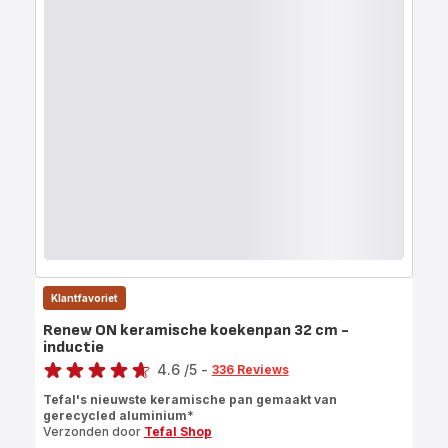
Klantfavoriet
Renew ON keramische koekenpan 32 cm -
inductie
Score
4.6
/5
-
336 Reviews
ratings.4.6
Tefal's nieuwste keramische pan gemaakt van
gerecycled aluminium*
Verzonden door
Tefal Shop