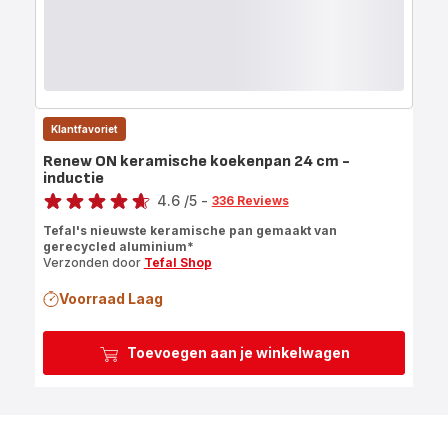
Klantfavoriet
Renew ON keramische koekenpan 24 cm -
inductie
Score
4.6
/5
-
336 Reviews
ratings.4.6
Tefal's nieuwste keramische pan gemaakt van
gerecycled aluminium*
Verzonden door
Tefal Shop
Voorraad Laag
Toevoegen aan je winkelwagen