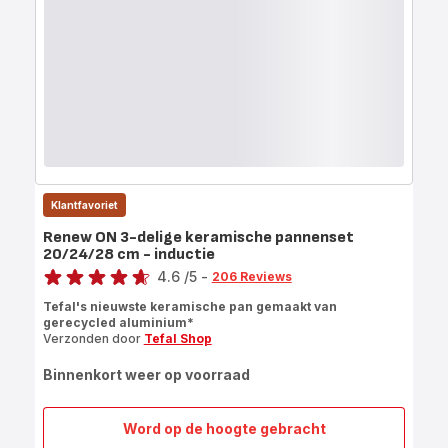
Klantfavoriet
Renew ON 3-delige keramische pannenset
20/24/28 cm - inductie
Score
4.6
/5
-
206 Reviews
ratings.4.6
Tefal's nieuwste keramische pan gemaakt van
gerecycled aluminium*
Verzonden door
Tefal Shop
Binnenkort weer op voorraad
Word op de hoogte gebracht
Renew