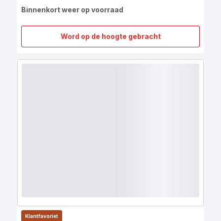
Binnenkort weer op voorraad
Word op de hoogte gebracht
Renew
ON
keramische
koekenpan
32
cm
-
inductie
Klantfavoriet