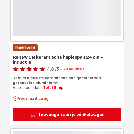
Klantfavoriet
Renew ON keramische hapjespan 24 cm -
inductie
Score
4.8
/5
-
75 Reviews
ratings.4.8
Tefal's nieuwste keramische pan gemaakt van
gerecycled aluminium*
Verzonden door
Tefal Shop
Voorraad Laag
Toevoegen aan je winkelwagen