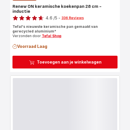
Renew ON keramische koekenpan 28 cm -
inductie
Score
4.6
/5
-
336 Reviews
ratings.4.6
Tefal's nieuwste keramische pan gemaakt van
gerecycled aluminium*
Verzonden door
Tefal Shop
Voorraad Laag
Toevoegen aan je winkelwagen