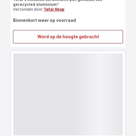
gerecycled aluminium*
Verzonden door
Tefal Shop
Binnenkort weer op voorraad
Word op de hoogte gebracht
Renew
ON
2-
delige
keramische
pannenset
24/28
cm
-
inductie