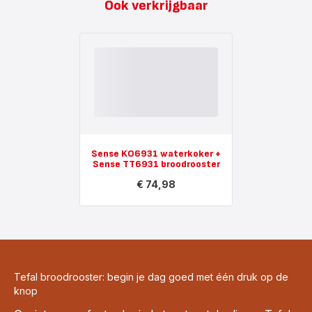
Ook verkrijgbaar
Sense KO6931 waterkoker +
Sense TT6931 broodrooster
€ 74,98
Toon
meer
-
Sense
KO6931
waterkoker
+
Sense
Tefal broodrooster: begin je dag goed met één druk op de
TT6931
broodrooster
knop
-
€ 74,98