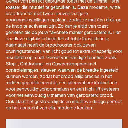
Geniet van perfect gebruinde toast met de slimme Tefal
toaster die intuïtief te gebruiken is. Deze moderne, witte
broodrooster met twee sleuven laat je je
voorkeursinstellingen opslaan, zodat ze met één druk op
de knop te activeren zijn. Zo kan je altijd van toast
genieten die op jouw favoriete manier geroosterd is. Het
naadloze digitale scherm telt af tot je toast klaar is;
daarnaast heeft de broodrooster ook zeven
bruiningsstanden, van licht goud tot extra knapperig voor
resultaten op maat. Geniet van handige functies zoals
Stop-, Ontdooiing- en Opwarmknoppen met
controlelampjes, sleuven waarvan de breedte ingesteld
kunnen worden, zodat het brood altijd precies in het
midden gepositioneerd is, een uitneembare kruimellade
voor eenvoudig schoonmaken en een high-lift systeem
voor het eenvoudig uitnemen van geroosterd brood.
Ook staat het gestroomlijnde en intuïtieve design perfect
op het aanrecht van elke moderne keuken.