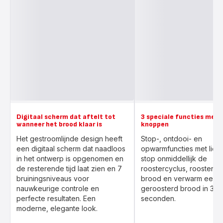
Digitaal scherm dat aftelt tot
3 speciale functies met 
wanneer het brood klaar is
knoppen
Het gestroomlijnde design heeft
Stop-, ontdooi- en
een digitaal scherm dat naadloos
opwarmfuncties met lichti
in het ontwerp is opgenomen en
stop onmiddellijk de
de resterende tijd laat zien en 7
roostercyclus, rooster b
bruiningsniveaus voor
brood en verwarm eerd
nauwkeurige controle en
geroosterd brood in 30
perfecte resultaten. Een
seconden.
moderne, elegante look.