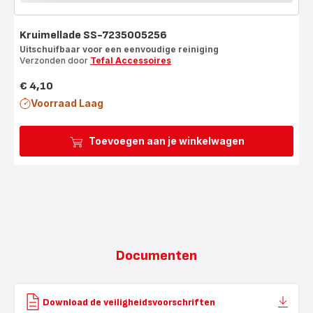
Kruimellade SS-7235005256
Uitschuifbaar voor een eenvoudige reiniging
Verzonden door
Tefal Accessoires
€ 4,10
Prijs
Voorraad Laag
Toevoegen aan je winkelwagen
Documenten
Download de veiligheidsvoorschriften