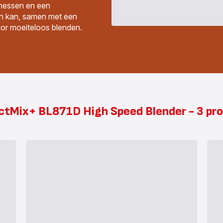
messen en een
n kan, samen met een
oor moeiteloos blenden.
ectMix+ BL871D High Speed Blender - 3 pro