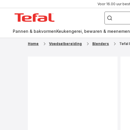
Voor 16.00 uur bes
Waar
ben
Tefal-
je
naar
startpagina
op
zoek?
Pannen & bakvormen
Keukengerei, bewaren & meenemen
Home
Voedselbereiding
Blenders
Tefal