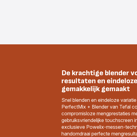
De krachtige blender v
resultaten en eindeloze
gemakkelijk gemaakt
Snel blenden en eindeloze variati
PerfectMix + Blender van Tefal c
compromisloze mengprestaties m
gebruiksvriendelijke touchscreen 
exclusieve Powelix-messen-techno
handomdraai perfecte mengresulta