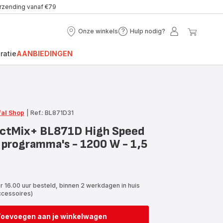
erzending vanaf €79
Onze winkels
Hulp nodig?
Onze
Hulp
Mijn
Mijn
winkels
nodig?
account
winke
ratie
AANBIEDINGEN
fal Shop
|
Ref.: BL871D31
ectMix+ BL871D High Speed
3 programma's - 1200 W - 1,5
r 16.00 uur besteld, binnen 2 werkdagen in huis
ccessoires)
Toevoegen aan je winkelwagen