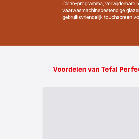
Clean-programma, verwijderbare 
vaatwasmachinebestendige glaze
gebruiksvriendelijk touchscreen v
Voordelen van Tefal Perf