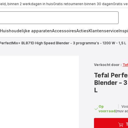
teld, binnen 2 werkdagen in huis
Gratis retourneren binnen 30 dagen
Gratis v
Huishoudelijke apparaten
Accessoires
Acties
Klantenservice
Inspi
 PerfectMix+ BL871D High Speed Blender - 3 programma's - 1200 W - 1,5 L
Verkocht door :
Te
Tefal Perf
Blender - 
L
Op
|
Voo
voorraad
(muv a