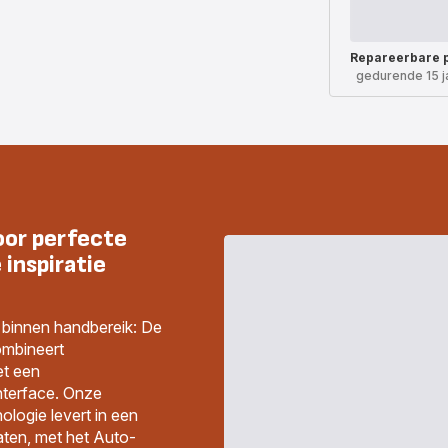
Repareerbare 
gedurende 15 j
oor perfecte
 inspiratie
e binnen handbereik: De
ombineert
et een
interface. Onze
logie levert in een
ten, met het Auto-