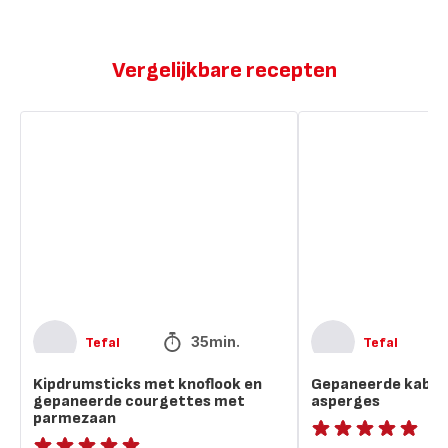
Vergelijkbare recepten
Kipdrumsticks
Gepaneerde
met
kabeljauw
knoflook
met
en
asperges
gepaneerde
courgettes
met
parmezaan
35min.
Tefal
Tefal
Kipdrumsticks met knoflook en
Gepaneerde kabel
gepaneerde courgettes met
asperges
parmezaan
ratings.NaN