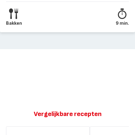
Bakken
9 min.
Vergelijkbare recepten
Varkensfilet
Kip