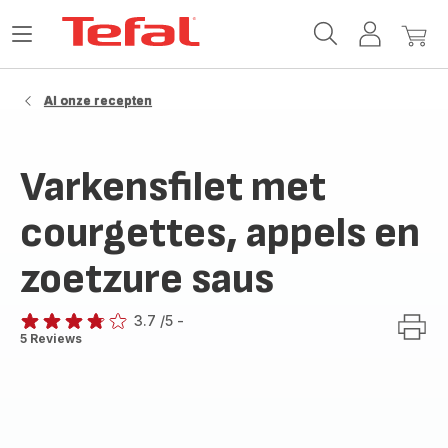
Tefal-
Open
Mijn
Mijn
startpagina
het
account
winke
menu
Al onze recepten
Varkensfilet met
courgettes, appels en
zoetzure saus
3.7
/5
-
ratings.3.7
5 Reviews