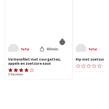
met
met
courgettes,
zoetzure
appels
saus
en
zoetzure
saus
40min.
Tefal
Tefal
Varkensfilet met courgettes,
Kip met zoetzure 
appels en zoetzure saus
ratings.0
ratings.3.7
5 Reviews