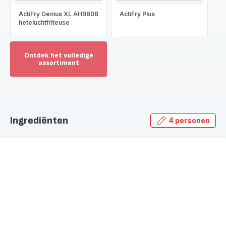
ActiFry Genius XL AH9608
ActiFry Plus
heteluchtfriteuse
Ontdek het volledige
assortiment
Toon
meer
-
Ontdek
het
Ingrediënten
4 personen
volledige
assortiment
-