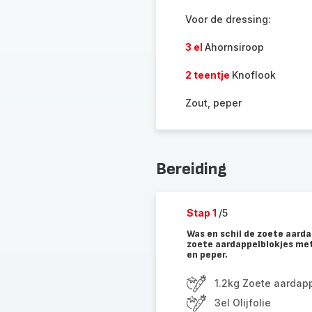
Voor de dressing:
3 el
Ahornsiroop
2 teentje
Knoflook
Zout, peper
Bereiding
Stap 1
/5
Was en schil de zoete aarda
zoete aardappelblokjes met
en peper.
1.2kg Zoete aardap
3el Olijfolie