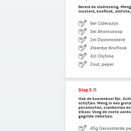
Bereid de sladressing. Meng
mosterd, knoflook, olijfolie
6el Ciderazijn
3el Ahornsiroop
2el Dijonmosterd
2teentje Knoflook
4cl Olijfolie
Zout, peper
Stap 5
/5
Hak de boerenkool fijn. Schi
schijfjes. Meng in een grot
pecannoten, cranberries en 
elkaar. Voeg de zoete aarda
gegrilde ribbetjes.
45g Geroosterde p