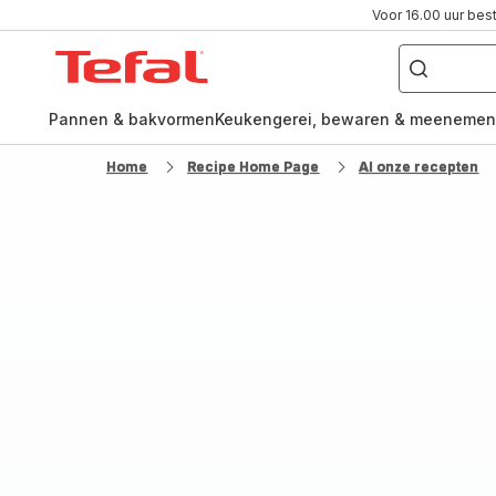
Voor 16.00 uur bes
Waar
ben
Tefal-
je
naar
startpagina
op
zoek?
Pannen & bakvormen
Keukengerei, bewaren & meenemen
Home
Recipe Home Page
Al onze recepten