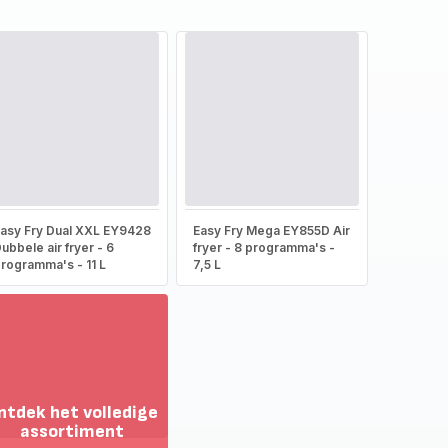
asy Fry Dual XXL EY9428
Easy Fry Mega EY855D Air
ubbele air fryer - 6
fryer - 8 programma's -
rogramma's - 11 L
7,5 L
ntdek het volledige
assortiment