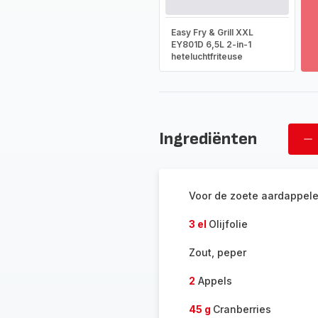
T
m
-
Easy Fry & Grill XXL
On
EY801D 6,5L 2-in-1
heteluchtfriteuse
he
vo
as
-
Ingrediënten
Ve
pe
Voor de zoete aardappele
3 el
Olijfolie
Zout, peper
2
Appels
45 g
Cranberries