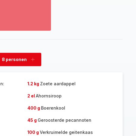
oon
eer
tdek
t
lledige
sortiment
8 personen
rwijder
Voeg
rsonen
personen
toe
n:
1.2 kg
Zoete aardappel
2 el
Ahornsiroop
400 g
Boerenkool
45 g
Geroosterde pecannoten
100 g
Verkruimelde geitenkaas