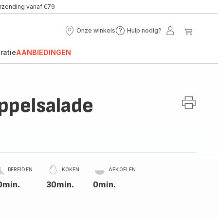
erzending vanaf €79
Onze winkels
Hulp nodig?
Onze
Hulp
Mijn
Mijn
winkels
nodig?
account
winke
ratie
AANBIEDINGEN
ppelsalade
BEREIDEN
KOKEN
AFKOELEN
0min.
30min.
0min.