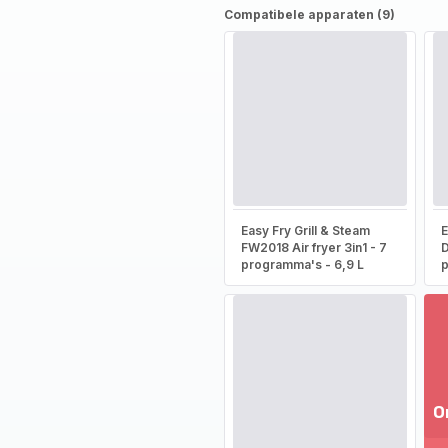
Compatibele apparaten (9)
Easy Fry Grill & Steam
E
FW2018 Air fryer 3in1 - 7
D
programma's - 6,9 L
p
O