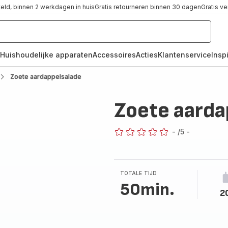
teld, binnen 2 werkdagen in huis
Gratis retourneren binnen 30 dagen
Gratis v
Huishoudelijke apparaten
Accessoires
Acties
Klantenservice
Inspi
Zoete aardappelsalade
Zoete aarda
-
/5
-
ratings.0
TOTALE TIJD
50min.
2