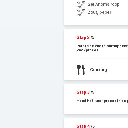
2el Ahornsiroop
Zout, peper
Stap 2
/5
Plaats de zoete aardappelst
kookproces.
Cooking
Stap 3
/5
Houd het kookproces in de g
Stap 4
/5