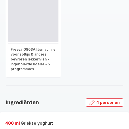
Freezi IG803A IJsmachine
voor softijs & andere
bevroren lekkernijen -
Ingebouwde koeler - 5
programma's
Ingrediënten
4 personen
400 ml
Griekse yoghurt