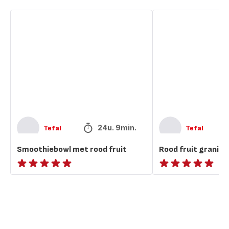
Smoothiebowl
Rood
met
fruit
rood
granita
fruit
24u. 9min.
Tefal
Tefal
Smoothiebowl met rood fruit
Rood fruit granita
ratings.NaN
ratings.NaN