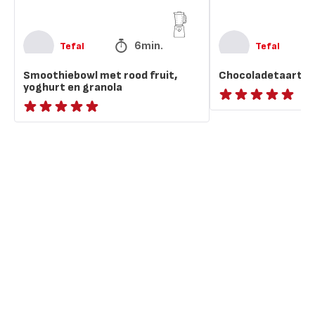
6min.
Tefal
Tefal
Smoothiebowl met rood fruit,
Chocoladetaart me
yoghurt en granola
ratings.NaN
ratings.NaN