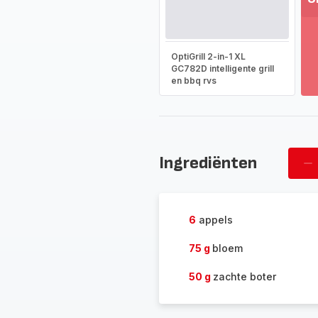
T
m
-
OptiGrill 2-in-1 XL
On
GC782D intelligente grill
en bbq rvs
he
vo
as
-
Ingrediënten
Ve
pe
6
appels
75 g
bloem
50 g
zachte boter