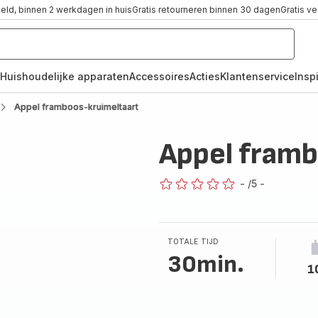
teld, binnen 2 werkdagen in huis
Gratis retourneren binnen 30 dagen
Gratis v
Huishoudelijke apparaten
Accessoires
Acties
Klantenservice
Inspi
Appel framboos-kruimeltaart
Appel framb
-
/5
-
ratings.0
TOTALE TIJD
30min.
1