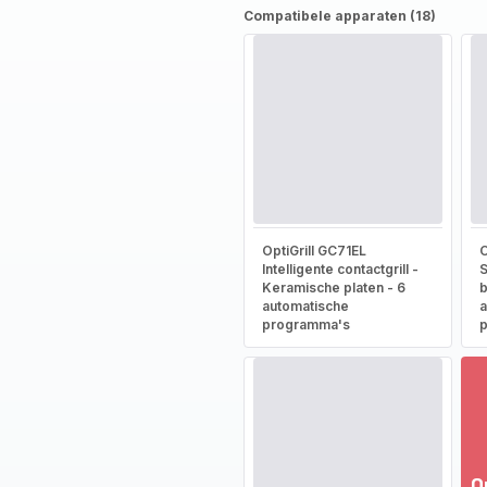
Compatibele apparaten (18)
OptiGrill GC71EL
O
Intelligente contactgrill -
S
Keramische platen - 6
b
automatische
a
programma's
O