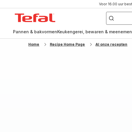
Voor 16.00 uur bes
Waar
ben
Tefal-
je
naar
startpagina
op
zoek?
Pannen & bakvormen
Keukengerei, bewaren & meenemen
Home
Recipe Home Page
Al onze recepten