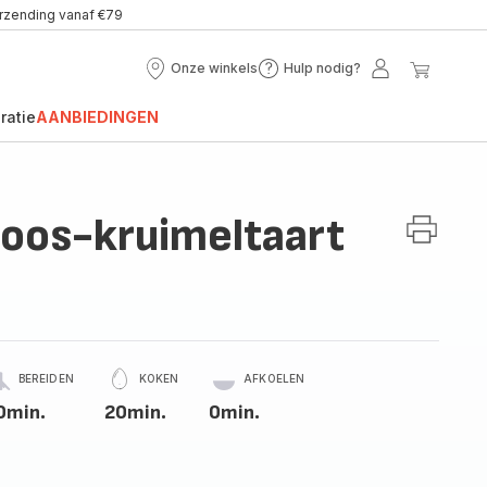
erzending vanaf €79
Onze winkels
Hulp nodig?
Onze
Hulp
Mijn
Mijn
winkels
nodig?
account
winke
ratie
AANBIEDINGEN
oos-kruimeltaart
BEREIDEN
KOKEN
AFKOELEN
0min.
20min.
0min.