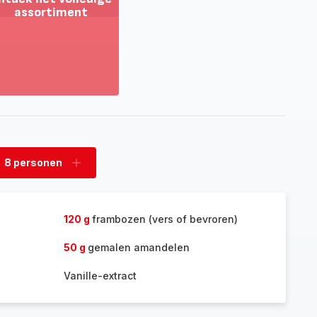
assortiment
oon
eer
tdek
t
lledige
sortiment
8 personen
rwijder
Voeg
rsonen
personen
toe
120 g
frambozen (vers of bevroren)
50 g
gemalen amandelen
Vanille-extract