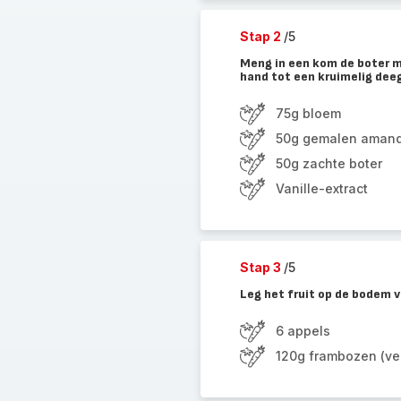
Stap 2
/5
Meng in een kom de boter m
hand tot een kruimelig dee
75g bloem
50g gemalen aman
50g zachte boter
Vanille-extract
Stap 3
/5
Leg het fruit op de bodem v
6 appels
120g frambozen (ver