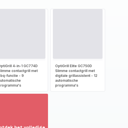
ptiGrill 4-in-1 GC774D
OptiGrill Elite GC750D
limme contactgrill met
Slimme contactgrill met
bq-functie - 9
digitale grillassistent - 12
utomatische
automatische
programma's
programma's
ntdek het volledige