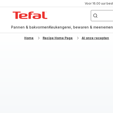
Voor 16.00 uur bes
Waar
ben
Tefal-
je
naar
startpagina
op
zoek?
Pannen & bakvormen
Keukengerei, bewaren & meenemen
Home
Recipe Home Page
Al onze recepten