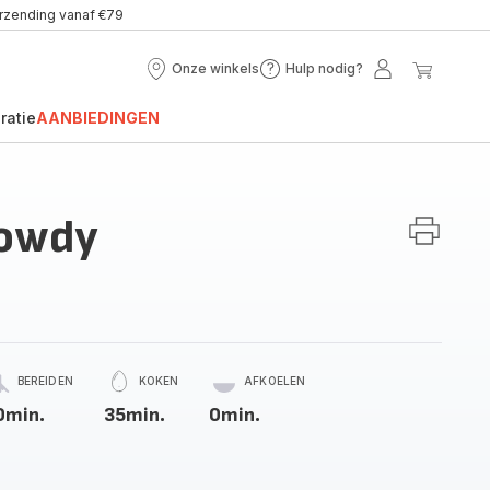
erzending vanaf €79
Onze winkels
Hulp nodig?
Onze
Hulp
Mijn
Mijn
winkels
nodig?
account
winke
ratie
AANBIEDINGEN
dowdy
BEREIDEN
KOKEN
AFKOELEN
0min.
35min.
0min.