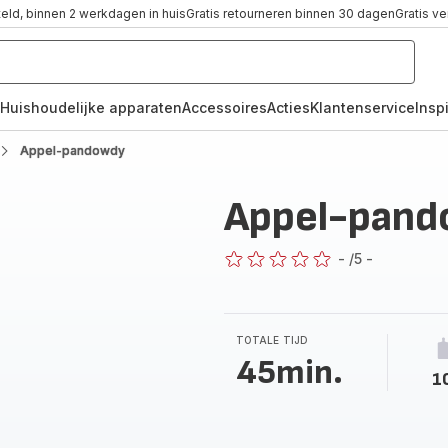
teld, binnen 2 werkdagen in huis
Gratis retourneren binnen 30 dagen
Gratis v
Huishoudelijke apparaten
Accessoires
Acties
Klantenservice
Inspi
Appel-pandowdy
Appel-pan
-
/5
-
ratings.0
TOTALE TIJD
45min.
1