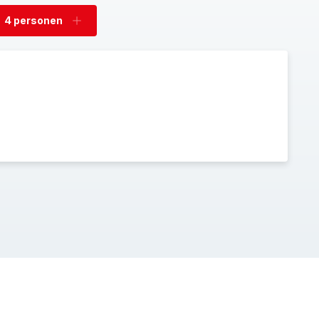
4 personen
rwijder
Voeg
rsonen
personen
toe