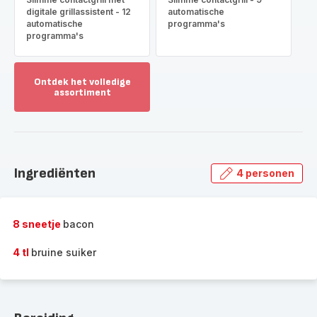
digitale grillassistent - 12
automatische
automatische
programma's
programma's
Ontdek het volledige
assortiment
Toon
meer
-
Ontdek
het
Ingrediënten
4 personen
volledige
assortiment
-
8 sneetje
bacon
4 tl
bruine suiker