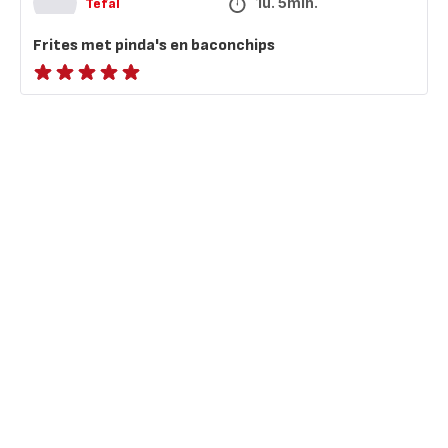
1u. 5min.
Tefal
Frites met pinda's en baconchips
Beoordeling
met
vijf
sterren
(gemiddeld)