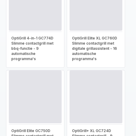
OptiGrill 4-in-1 GC774D
OptiGrill Elite XL GC760D
Slimme contactgrill met
Slimme contactgrill met
bbq-functie - 9
digitale grillassistent - 16
automatische
automatische
programma's
programma's
OptiGrill Elite GC750D
OptiGrill+ XL GC724D
Slimme contactgrill met
Slimme contactgrill - 9