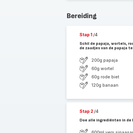
Bereiding
Stap 1
/4
Schil de papaja, wortels, ro
de zaadjes van de papaja t
200g papaja
60g wortel
60g rode biet
120g banaan
Stap 2
/4
Doe alle ingrediënten in de
600ml vers sinaasa