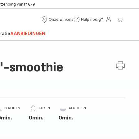
erzending vanaf €79
Onze winkels
Hulp nodig?
Onze
Hulp
Mijn
Mijn
winkels
nodig?
account
winke
ratie
AANBIEDINGEN
e'-smoothie
BEREIDEN
KOKEN
AFKOELEN
0min.
0min.
0min.