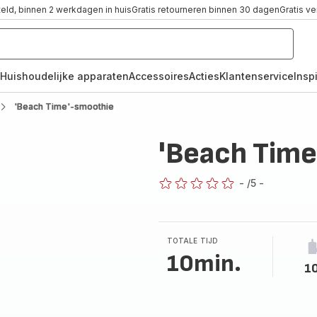
teld, binnen 2 werkdagen in huis
Gratis retourneren binnen 30 dagen
Gratis v
Huishoudelijke apparaten
Accessoires
Acties
Klantenservice
Inspi
'Beach Time'-smoothie
'Beach Tim
-
/5
-
ratings.0
TOTALE TIJD
10min.
1