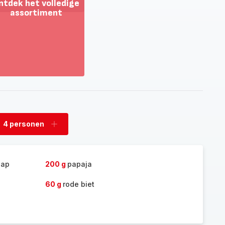
ntdek het volledige
assortiment
oon
eer
tdek
t
lledige
sortiment
4 personen
rwijder
Voeg
rsonen
personen
toe
sap
200 g
papaja
60 g
rode biet