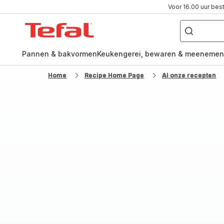
Voor 16.00 uur bes
Waar
ben
Tefal-
je
naar
startpagina
op
zoek?
Pannen & bakvormen
Keukengerei, bewaren & meenemen
Home
Recipe Home Page
Al onze recepten