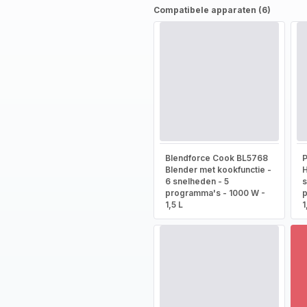
Compatibele apparaten (6)
Blendforce Cook BL5768
P
Blender met kookfunctie -
H
6 snelheden - 5
s
programma's - 1000 W -
p
1,5 L
1