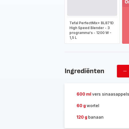
O
T
m
Tefal PerfectMix+ BL871D
-
High Speed Blender - 3
On
programma's - 1200 W -
he
1,5 L
vo
as
-
Ingrediënten
Ve
pe
600 ml
vers sinaasappel
60 g
wortel
120 g
banaan