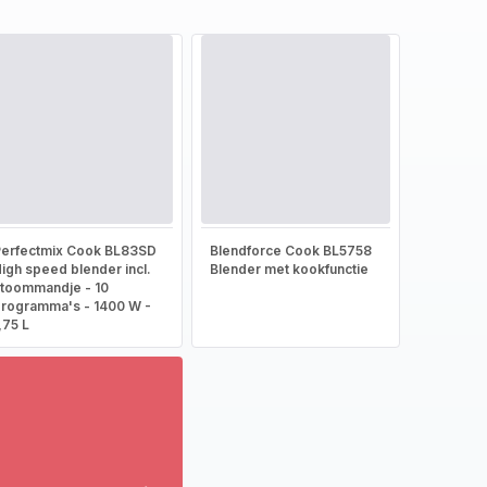
erfectmix Cook BL83SD
Blendforce Cook BL5758
igh speed blender incl.
Blender met kookfunctie
toommandje - 10
rogramma's - 1400 W -
,75 L