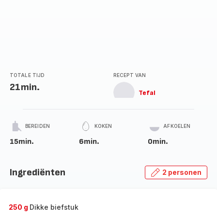
TOTALE TIJD
RECEPT VAN
21min.
Tefal
BEREIDEN
KOKEN
AFKOELEN
15min.
6min.
0min.
Ingrediënten
2 personen
250 g
Dikke biefstuk