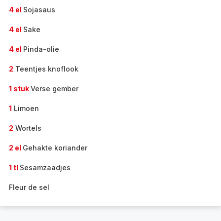
4 el
Sojasaus
4 el
Sake
4 el
Pinda-olie
2
Teentjes knoflook
1 stuk
Verse gember
1
Limoen
2
Wortels
2 el
Gehakte koriander
1 tl
Sesamzaadjes
Fleur de sel