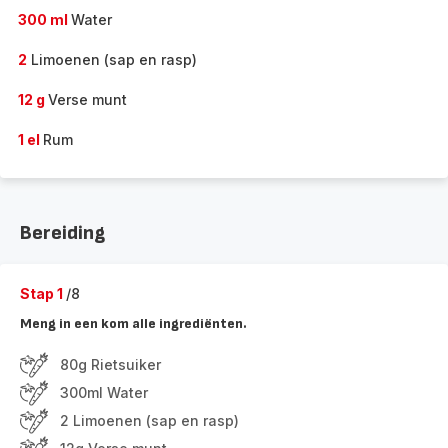
300 ml
Water
2
Limoenen (sap en rasp)
12 g
Verse munt
1 el
Rum
Bereiding
Stap 1
/8
Meng in een kom alle ingrediënten.
80g Rietsuiker
300ml Water
2 Limoenen (sap en rasp)