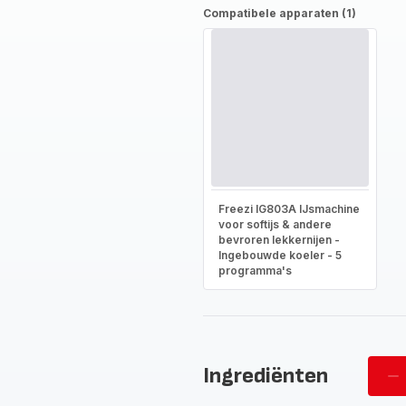
Compatibele apparaten (1)
Freezi IG803A IJsmachine
voor softijs & andere
bevroren lekkernijen -
Ingebouwde koeler - 5
programma's
Ingrediënten
Ve
pe