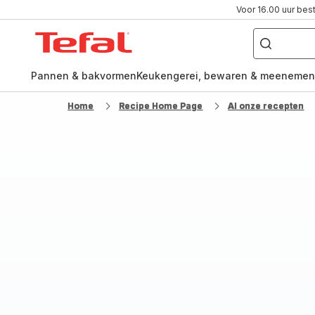
Voor 16.00 uur bes
Waar
ben
Tefal-
je
naar
startpagina
op
zoek?
Pannen & bakvormen
Keukengerei, bewaren & meenemen
Home
Recipe Home Page
Al onze recepten