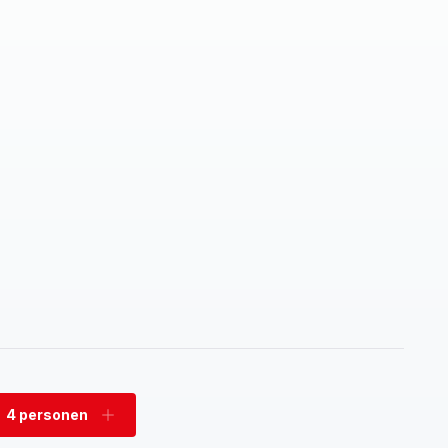
4 personen
rwijder
Voeg
rsonen
personen