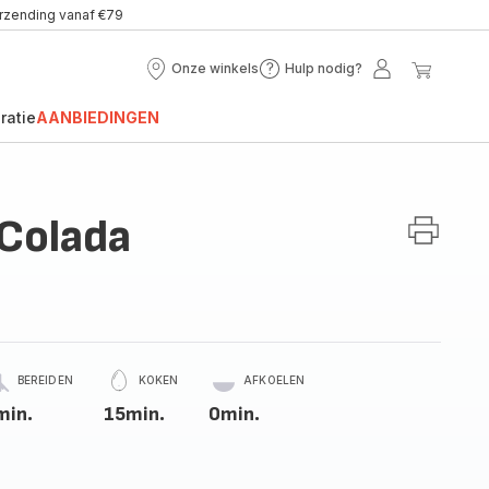
erzending vanaf €79
Onze winkels
Hulp nodig?
Onze
Hulp
Mijn
Mijn
winkels
nodig?
account
winke
ratie
AANBIEDINGEN
 Colada
BEREIDEN
KOKEN
AFKOELEN
min.
15min.
0min.