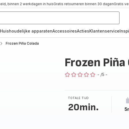
teld, binnen 2 werkdagen in huis
Gratis retourneren binnen 30 dagen
Gratis v
Huishoudelijke apparaten
Accessoires
Acties
Klantenservice
Inspi
Frozen Piña Colada
Frozen Piña
-
/5
-
ratings.0
TOTALE TIJD
20min.
5