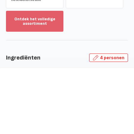
Ontdek het volledige
assortiment
Toon
meer
-
Ontdek
het
Ingrediënten
4 personen
volledige
assortiment
-