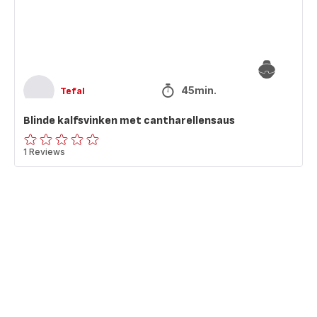
45min.
Tefal
Blinde kalfsvinken met cantharellensaus
ratings.0
1 Reviews