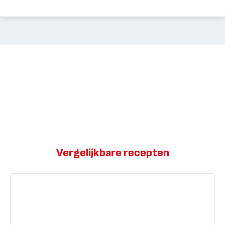
Vergelijkbare recepten
Blinde
kalfsvinken
met
cantharellensaus