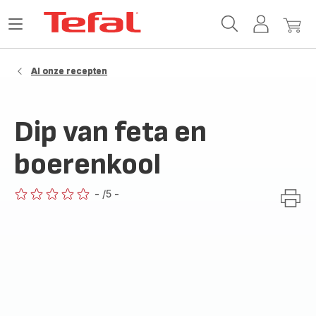
Tefal-
Open
Mijn
Mijn
startpagina
het
account
winke
menu
Al onze recepten
Dip van feta en
boerenkool
-
/5
-
ratings.0