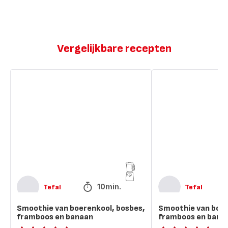
Vergelijkbare recepten
Smoothie
Smoothie
van
van
boerenkool,
boerenkool,
bosbes,
bosbes,
framboos
framboos
en
en
banaan
banaan
10min.
Tefal
Tefal
Smoothie van boerenkool, bosbes,
Smoothie van boer
framboos en banaan
framboos en bana