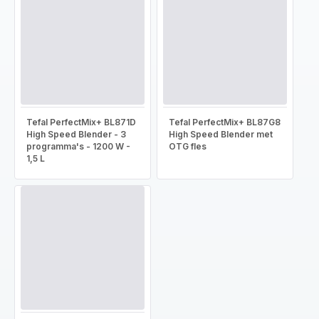
Tefal PerfectMix+ BL871D
Tefal PerfectMix+ BL87G8
High Speed Blender - 3
High Speed Blender met
programma's - 1200 W -
OTG fles
1,5 L