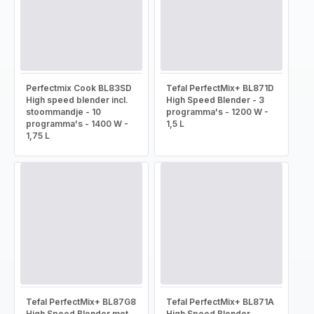
Perfectmix Cook BL83SD
Tefal PerfectMix+ BL871D
High speed blender incl.
High Speed Blender - 3
stoommandje - 10
programma's - 1200 W -
programma's - 1400 W -
1,5 L
1,75 L
Tefal PerfectMix+ BL87G8
Tefal PerfectMix+ BL871A
High Speed Blender met
High Speed Blender