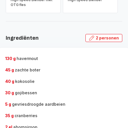
OTG fles
Ingrediënten
2 personen
130 g
havermout
45 g
zachte boter
40 g
kokosolie
30 g
gojibessen
5 g
gevriesdroogde aardbeien
35 g
cranberries
2 el
ahornsiroop