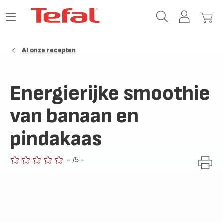
Tefal-
Open
Mijn
Mijn
startpagina
het
account
winke
menu
Al onze recepten
Energierijke smoothie
van banaan en
pindakaas
-
/5
-
ratings.0