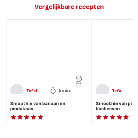
Vergelijkbare recepten
Smoothie
Smoothie
van
van
banaan
pindakaas
en
en
pindakaas
bosbessen
5min.
Tefal
Tefal
Smoothie van banaan en
Smoothie van pind
pindakaas
bosbessen
ratings.NaN
ratings.NaN