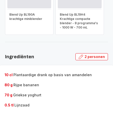
Blend Up BL190A
Blend Up BL19H4
krachtige miniblender
Krachtige compacte
blender - 8 programma's
- 1000 W - 700 mL
Ingrediënten
2 personen
10 cl
Plantaardige drank op basis van amandelen
80 g
Rijpe bananen
70 g
Griekse yoghurt
0.5 tl
Lijnzaad