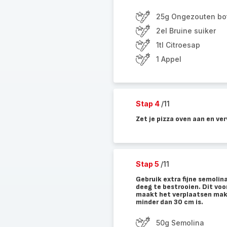
25g Ongezouten bo
2el Bruine suiker
1tl Citroesap
1 Appel
Stap 4
/11
Zet je pizza oven aan en ve
Stap 5
/11
Gebruik extra fijne semolin
deeg te bestrooien. Dit voo
maakt het verplaatsen makke
minder dan 30 cm is.
50g Semolina