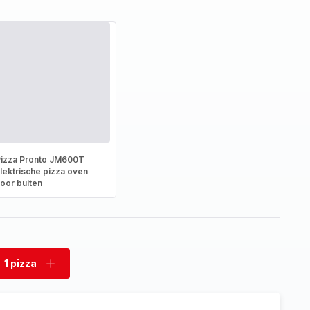
izza Pronto JM600T
lektrische pizza oven
oor buiten
1 pizza
rwijder
Voeg
zza
pizza
toe