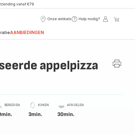
erzending vanaf €79
Onze winkels
Hulp nodig?
Onze
Hulp
Mijn
Mijn
winkels
nodig?
account
winke
ratie
AANBIEDINGEN
seerde appelpizza
BEREIDEN
KOKEN
AFKOELEN
0min.
3min.
30min.