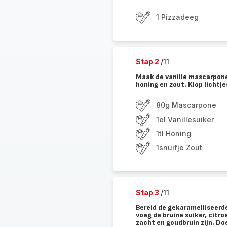
1 Pizzadeeg
Stap 2
/11
Maak de vanille mascarpone
honing en zout. Klop lichtjes
80g Mascarpone
1el Vanillesuiker
1tl Honing
1snuifje Zout
Stap 3
/11
Bereid de gekaramelliseerde
voeg de bruine suiker, citr
zacht en goudbruin zijn. Doe