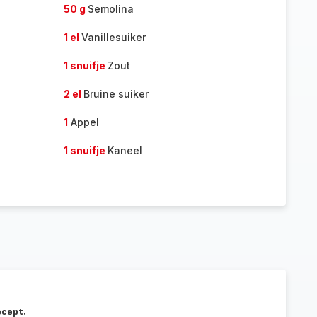
50 g
Semolina
1 el
Vanillesuiker
1 snuifje
Zout
2 el
Bruine suiker
1
Appel
1 snuifje
Kaneel
ecept.