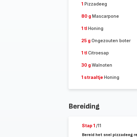
1
Pizzadeeg
80 g
Mascarpone
1 tl
Honing
25 g
Ongezouten boter
1 tl
Citroesap
30 g
Walnoten
1 straaltje
Honing
Bereiding
Stap 1
/11
Bereid het snel pizzadeeg r