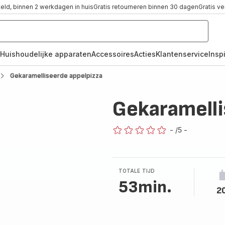
teld, binnen 2 werkdagen in huis
Gratis retourneren binnen 30 dagen
Gratis v
Huishoudelijke apparaten
Accessoires
Acties
Klantenservice
Inspi
Gekaramelliseerde appelpizza
Gekaramelli
-
/5
-
ratings.0
TOTALE TIJD
53min.
2