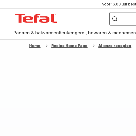
Voor 16.00 uur bes
Waar
ben
Tefal-
je
naar
startpagina
op
zoek?
Pannen & bakvormen
Keukengerei, bewaren & meenemen
Home
Recipe Home Page
Al onze recepten