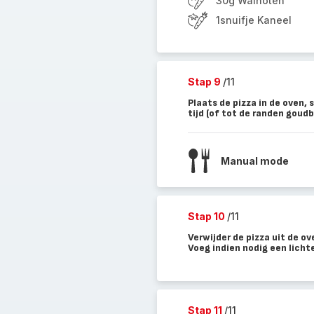
30g Walnoten
1snuifje Kaneel
Stap 9
/11
Plaats de pizza in de oven,
tijd (of tot de randen goudbr
Manual mode
Stap 10
/11
Verwijder de pizza uit de o
Voeg indien nodig een licht
Stap 11
/11