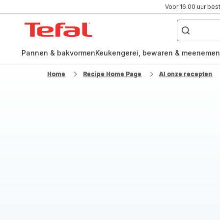
Voor 16.00 uur bes
Waar
ben
Tefal-
je
naar
startpagina
op
zoek?
Pannen & bakvormen
Keukengerei, bewaren & meenemen
Home
Recipe Home Page
Al onze recepten