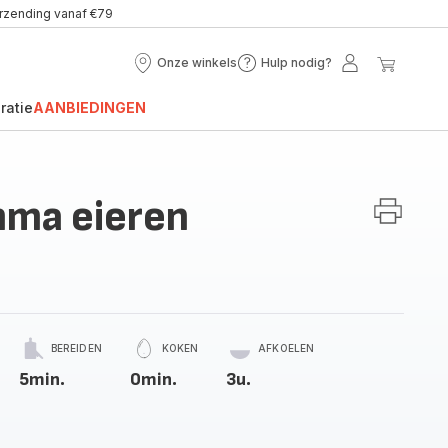
erzending vanaf €79
Onze winkels
Hulp nodig?
Onze
Hulp
Mijn
Mijn
winkels
nodig?
account
winke
ratie
AANBIEDINGEN
mma eieren
BEREIDEN
KOKEN
AFKOELEN
5min.
0min.
3u.