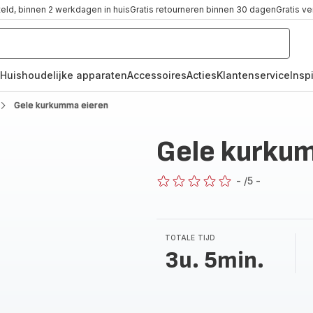
teld, binnen 2 werkdagen in huis
Gratis retourneren binnen 30 dagen
Gratis v
Huishoudelijke apparaten
Accessoires
Acties
Klantenservice
Inspi
Gele kurkumma eieren
Gele kurku
-
/5
-
ratings.0
TOTALE TIJD
3u. 5min.