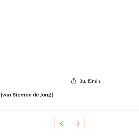
3u. 15min.
(van Siemon de Jong)
Vorige
Volgende
Recipe
Recipe
card
card