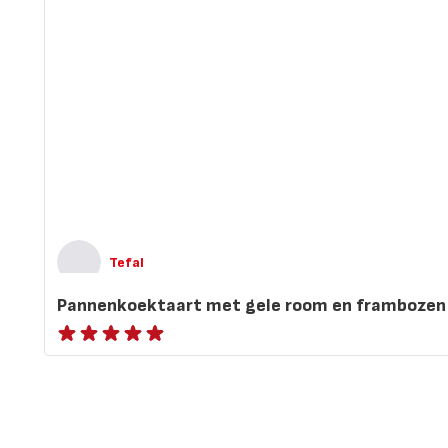
Tefal
Pannenkoektaart met gele room en frambozen 
ratings.NaN