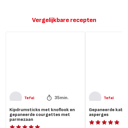
Vergelijkbare recepten
Kipdrumsticks
Gepaneerde
met
kabeljauw
knoflook
met
en
asperges
gepaneerde
courgettes
met
parmezaan
35min.
Tefal
Tefal
Kipdrumsticks met knoflook en
Gepaneerde kabel
gepaneerde courgettes met
asperges
parmezaan
ratings.NaN