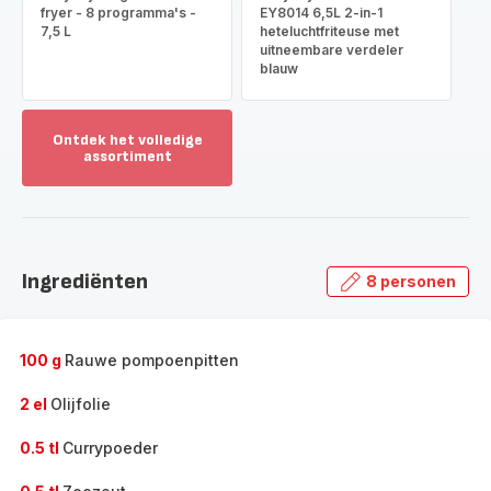
fryer - 8 programma's -
EY8014 6,5L 2-in-1
7,5 L
heteluchtfriteuse met
uitneembare verdeler
blauw
Ontdek het volledige
assortiment
Toon
meer
-
Ontdek
het
Ingrediënten
8 personen
volledige
assortiment
-
100 g
Rauwe pompoenpitten
2 el
Olijfolie
0.5 tl
Currypoeder