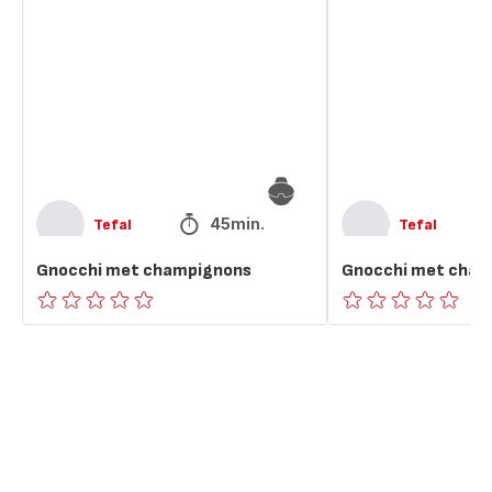
met
met
champignons
champignons
45min.
Tefal
Tefal
Gnocchi met champignons
Gnocchi met cham
ratings.0
ratings.0