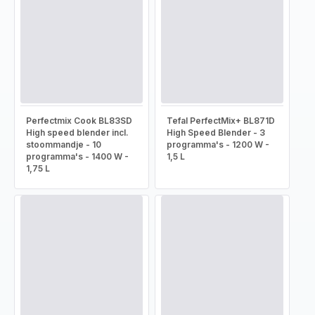
Perfectmix Cook BL83SD
Tefal PerfectMix+ BL871D
High speed blender incl.
High Speed Blender - 3
stoommandje - 10
programma's - 1200 W -
programma's - 1400 W -
1,5 L
1,75 L