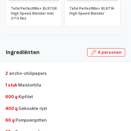
Tefal PerfectMix+ BL87G8
Tefal PerfectMix+ BL871A
High Speed Blender met
High Speed Blender
OTG fles
Ingrediënten
4 personen
2
ancho-chilipepers
1 stuk
Maïstortilla
600 g
Kipfilet
400 g
Gekookte rijst
60 g
Pompoenpitten