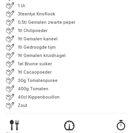
1 Ui
3teentje Knoflook
0.5tl Gemalen zwarte peper
1tl Chilipoeder
1tl Gemalen kaneel
1tl Gedroogde tijm
1tl Gemalen kruidnagel
1el Bruine suiker
1tl Cacaopoeder
30g Tomatenpuree
400g Tomaten
40cl Kippenbouillon
Zout