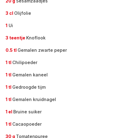
20 g
Sesamzaadjes
3 cl
Olijfolie
1
Ui
3 teentje
Knoflook
0.5 tl
Gemalen zwarte peper
1 tl
Chilipoeder
1 tl
Gemalen kaneel
1 tl
Gedroogde tijm
1 tl
Gemalen kruidnagel
1 el
Bruine suiker
1 tl
Cacaopoeder
30 g
Tomatenpuree