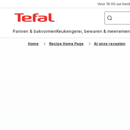
Voor 16.00 uur bes
Waar
ben
Tefal-
je
naar
startpagina
op
zoek?
Pannen & bakvormen
Keukengerei, bewaren & meenemen
Home
Recipe Home Page
Al onze recepten