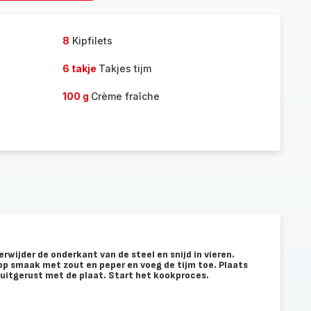
rsonen
personen
toe
8
Kipfilets
6 takje
Takjes tijm
100 g
Crème fraîche
rwijder de onderkant van de steel en snijd in vieren.
op smaak met zout en peper en voeg de tijm toe. Plaats
t uitgerust met de plaat. Start het kookproces.