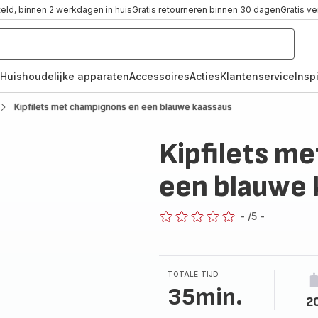
teld, binnen 2 werkdagen in huis
Gratis retourneren binnen 30 dagen
Gratis v
Huishoudelijke apparaten
Accessoires
Acties
Klantenservice
Inspi
Kipfilets met champignons en een blauwe kaassaus
Kipfilets m
een blauwe 
-
/5
-
ratings.0
TOTALE TIJD
35min.
2