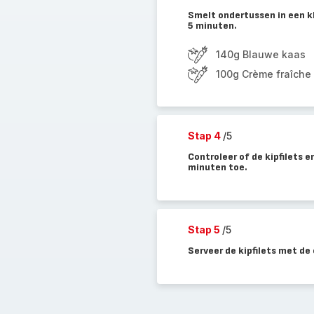
Smelt ondertussen in een kl
5 minuten.
140g Blauwe kaas
100g Crème fraîche
Stap 4
/5
Controleer of de kipfilets 
minuten toe.
Stap 5
/5
Serveer de kipfilets met d