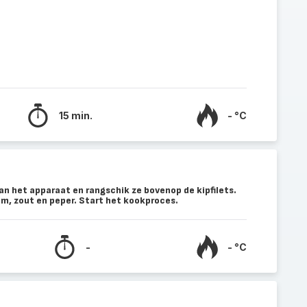
15 min.
- °C
n het apparaat en rangschik ze bovenop de kipfilets.
jm, zout en peper. Start het kookproces.
-
- °C