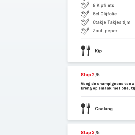
8 Kipfilets
6cl Olijfolie
6takje Takjes tijm
Zout, peper
Kip
Stap 2
/5
Voeg de champignons toe aa
Breng op smaak met olie, ti
Cooking
Stap 3
/5