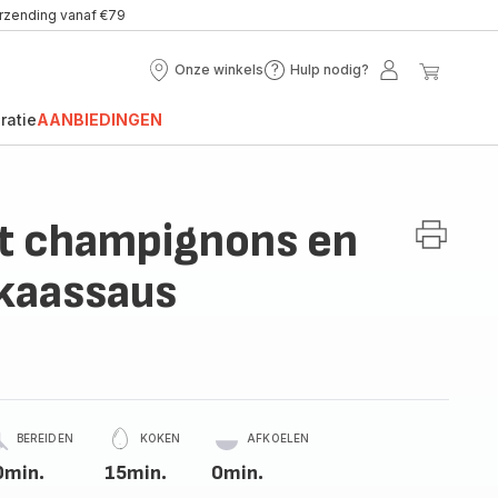
erzending vanaf €79
Onze winkels
Hulp nodig?
Onze
Hulp
Mijn
Mijn
winkels
nodig?
account
winke
ratie
AANBIEDINGEN
et champignons en
kaassaus
BEREIDEN
KOKEN
AFKOELEN
0min.
15min.
0min.