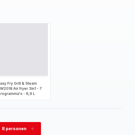
asy Fry Grill & Steam
W2018 Air fryer 3in1 - 7
rogramma's - 6,9 L
8 personen
rwijder
Voeg