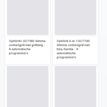
OptiGrill+ GC718D Slimme
OptiGrill 4-in-1 GC774D
contactgrill met grilltang -
Slimme contactgrill met
6 automatische
bbq-functie - 9
programma's
automatische
programma's