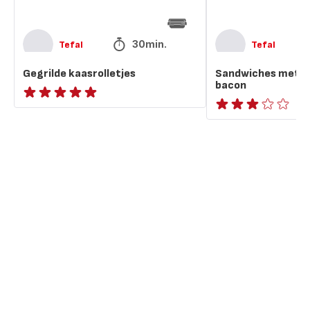
30min.
Tefal
Tefal
Gegrilde kaasrolletjes
Sandwiches met ge
bacon
ratings.NaN
Beoordeling
met
drie
sterren
(gemiddeld)