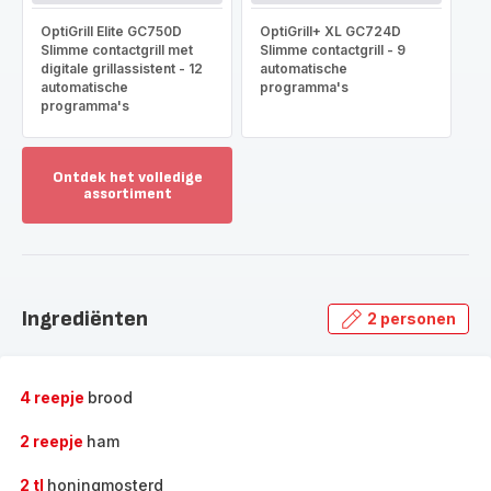
OptiGrill Elite GC750D
OptiGrill+ XL GC724D
Slimme contactgrill met
Slimme contactgrill - 9
digitale grillassistent - 12
automatische
automatische
programma's
programma's
Ontdek het volledige
assortiment
Toon
meer
-
Ontdek
het
Ingrediënten
2 personen
volledige
assortiment
-
4 reepje
brood
2 reepje
ham
2 tl
honingmosterd