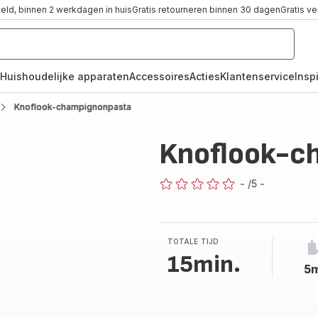
teld, binnen 2 werkdagen in huis
Gratis retourneren binnen 30 dagen
Gratis v
Huishoudelijke apparaten
Accessoires
Acties
Klantenservice
Inspi
Knoflook-champignonpasta
Knoflook-c
-
/5
-
ratings.0
TOTALE TIJD
15min.
5m