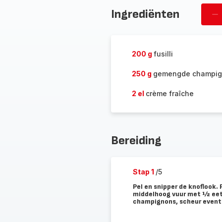
Ingrediënten
Ve
pe
200 g
fusilli
250 g
gemengde champi
2 el
crème fraîche
Bereiding
Stap 1
/5
Pel en snipper de knoflook.
middelhoog vuur met ½ eetle
champignons, scheur eventu