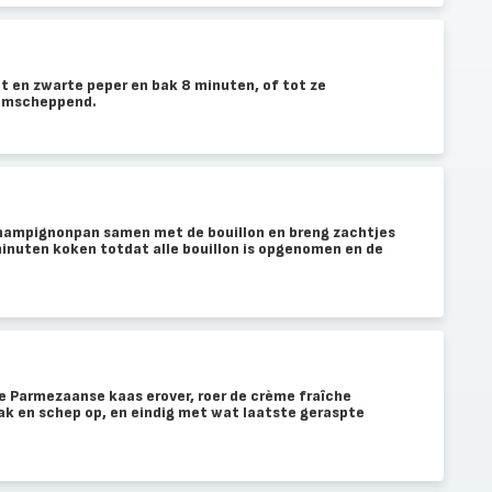
 en zwarte peper en bak 8 minuten, of tot ze
 omscheppend.
 champignonpan samen met de bouillon en breng zachtjes
minuten koken totdat alle bouillon is opgenomen en de
e Parmezaanse kaas erover, roer de crème fraîche
ak en schep op, en eindig met wat laatste geraspte