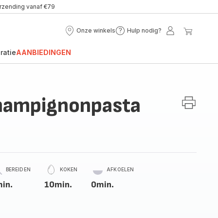
erzending vanaf €79
Onze winkels
Hulp nodig?
Onze
Hulp
Mijn
Mijn
winkels
nodig?
account
winke
ratie
AANBIEDINGEN
hampignonpasta
BEREIDEN
KOKEN
AFKOELEN
in.
10min.
0min.