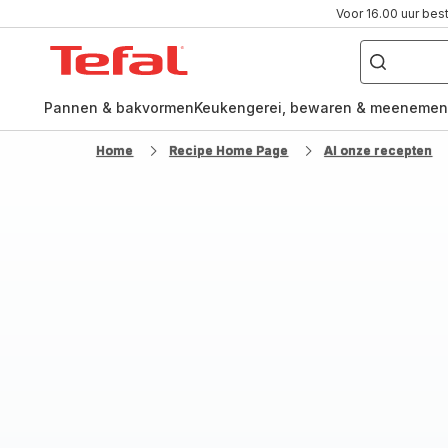
Voor 16.00 uur bes
Waar
ben
Tefal-
je
naar
startpagina
op
zoek?
Pannen & bakvormen
Keukengerei, bewaren & meenemen
Home
Recipe Home Page
Al onze recepten