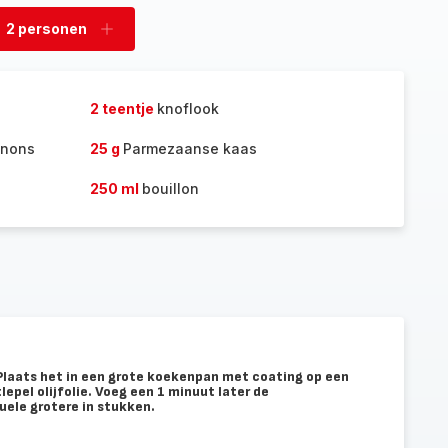
2 personen
rwijder
Voeg
rsonen
personen
toe
2 teentje
knoflook
gnons
25 g
Parmezaanse kaas
250 ml
bouillon
 Plaats het in een grote koekenpan met coating op een
pel olijfolie. Voeg een 1 minuut later de
ele grotere in stukken.