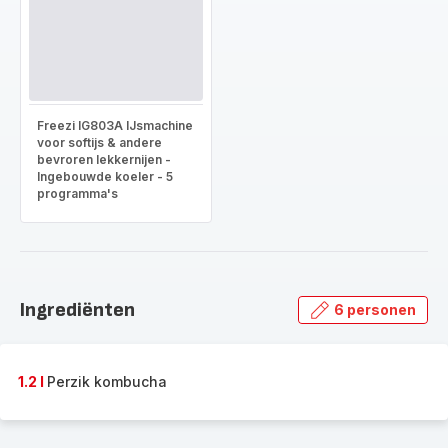
Freezi IG803A IJsmachine
voor softijs & andere
bevroren lekkernijen -
Ingebouwde koeler - 5
programma's
Ingrediënten
6 personen
1.2 l
Perzik kombucha