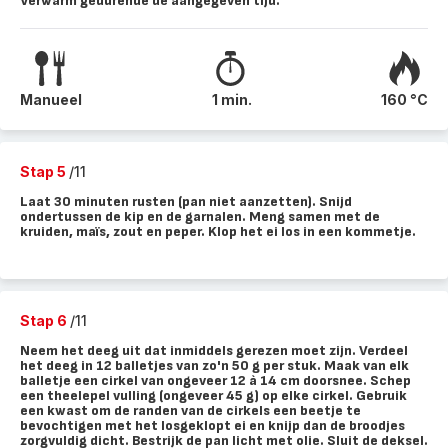
Verwarm gedurende de aangegeven tijd.
Manueel
1 min.
160 °C
Stap 5
/11
Laat 30 minuten rusten (pan niet aanzetten). Snijd
ondertussen de kip en de garnalen. Meng samen met de
kruiden, maïs, zout en peper. Klop het ei los in een kommetje.
Stap 6
/11
Neem het deeg uit dat inmiddels gerezen moet zijn. Verdeel
het deeg in 12 balletjes van zo'n 50 g per stuk. Maak van elk
balletje een cirkel van ongeveer 12 à 14 cm doorsnee. Schep
een theelepel vulling (ongeveer 45 g) op elke cirkel. Gebruik
een kwast om de randen van de cirkels een beetje te
bevochtigen met het losgeklopt ei en knijp dan de broodjes
zorgvuldig dicht. Bestrijk de pan licht met olie. Sluit de deksel.