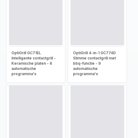
OptiGrill GC71EL
OptiGrill 4-in-1 GC774D
Intelligente contactgrill -
Slimme contactgrill met
Keramische platen - 6
bbq-functie - 9
automatische
automatische
programma's
programma's