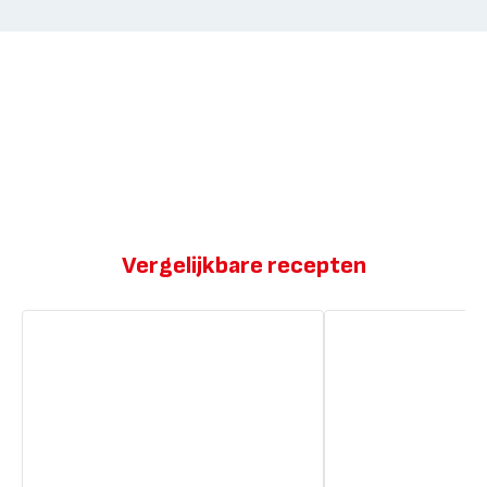
Vergelijkbare recepten
Macaroni
Macaroni
met
met
kaas
kaas