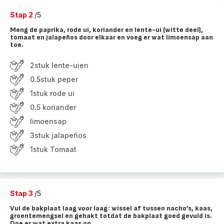
Stap 2
/5
Meng de paprika, rode ui, koriander en lente-ui (witte deel),
tomaat en jalapeños door elkaar en voeg er wat limoensap aan
toe.
2stuk lente-uien
0.5stuk peper
1stuk rode ui
0.5 koriander
limoensap
3stuk jalapeños
1stuk Tomaat
Stap 3
/5
Vul de bakplaat laag voor laag: wissel af tussen nacho’s, kaas,
groentemengsel en gehakt totdat de bakplaat goed gevuld is.
Doe er wat extra kaas op.