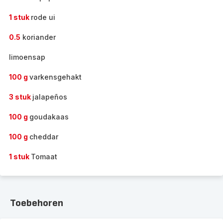
1 stuk
rode ui
0.5
koriander
limoensap
100 g
varkensgehakt
3 stuk
jalapeños
100 g
goudakaas
100 g
cheddar
1 stuk
Tomaat
Toebehoren