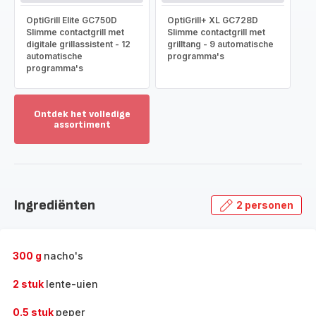
OptiGrill Elite GC750D
OptiGrill+ XL GC728D
Slimme contactgrill met
Slimme contactgrill met
digitale grillassistent - 12
grilltang - 9 automatische
automatische
programma's
programma's
Ontdek het volledige
assortiment
Toon
meer
-
Ontdek
het
Ingrediënten
2 personen
volledige
assortiment
-
300 g
nacho's
2 stuk
lente-uien
0.5 stuk
peper