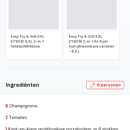
Easy Fry & Grill XXL
Easy Fry & Grill XXL
EY801D 6,5L 2-in-1
EY8018 2-in-1 Air fryer
heteluchtfriteuse
met uitneembare verdeler
- 6,5 L
Ingrediënten
6 personen
6
Champignons
2
Tomaten
1
Kant-en-klare rechthoekige pizzabodem, in 6 stukken