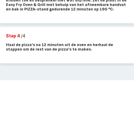
kruiden toe en besprenkel met wat olijfolie. Zet de plaat in de
Easy Fry Oven & Grill met behulp van het afneembare handvat
en bak in PIZZA-stand gedurende 12 minuten op 190 °C.
Stap 4
/4
Haal de pizza's na 12 minuten uit de oven en herhaal de
stappen om de rest van de pizza's te maken.