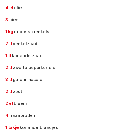
4 el
olie
3
uien
1 kg
runderschenkels
2 tl
venkelzaad
1 tl
korianderzaad
2 tl
zwarte peperkorrels
3 tl
garam masala
2 tl
zout
2 el
bloem
4
naanbroden
1 takje
korianderblaadjes