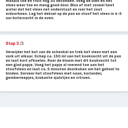
masala toe en fruit nog 30 seconden. Voeg de uien en het
vlees weer toe en meng goed door. Blus af met zoveel heet
water dat het vlees net onderstaat en roer het zout
erdoorheen. Leg het deksel op de pan en stoof het vlees in 4-5
uur boterzacht in de oven.
Stap 3
/3
Verwijder het bot van de schenkel en trek het vlees met een
vork uit elkaar. Schep ca. 150 ml van het kookvocht uit de pan
en laat kort afkoelen. Roer de bloem met dit kookvocht tot
een glad papje. Voeg het papje al roerend toe aan het
stoofvlees en laat ca. 5 minuten doorkoken om het geheel te
binden. Serveer het stoofvlees met naan, koriander,
gemberreepjes, krokante sjalotjes en citroen.