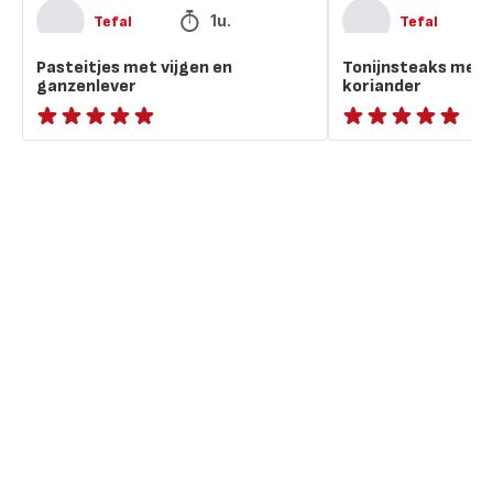
1u.
Tefal
Tefal
Pasteitjes met vijgen en
Tonijnsteaks met 
ganzenlever
koriander
ratings.NaN
ratings.NaN