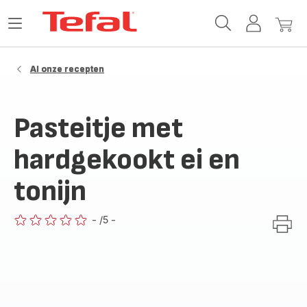
Tefal-
Open
Mijn
Mijn
startpagina
het
account
winke
menu
Al onze recepten
Pasteitje met
hardgekookt ei en
tonijn
-
/5
-
ratings.0