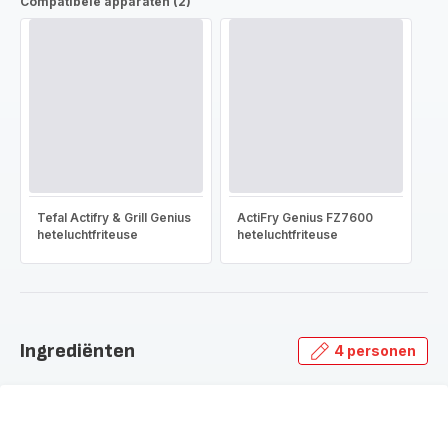
Compatibele apparaten (2)
Tefal Actifry & Grill Genius
ActiFry Genius FZ7600
heteluchtfriteuse
heteluchtfriteuse
Ingrediënten
4 personen