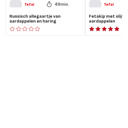
49min.
Tefal
Tefal
Russisch allegaartje van
Fetakip met olijve
aardappelen en haring
aardappelen
ratings.0
ratings.NaN