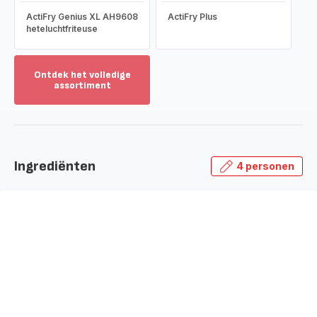
ActiFry Genius XL AH9608
ActiFry Plus
heteluchtfriteuse
Ontdek het volledige
assortiment
Toon
meer
-
Ontdek
het
Ingrediënten
4 personen
volledige
assortiment
-