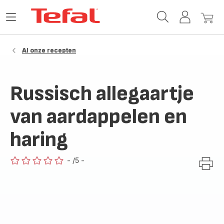
Tefal-
Open
Mijn
Mijn
startpagina
het
account
winke
menu
Al onze recepten
Russisch allegaartje
van aardappelen en
haring
-
/5
-
ratings.0