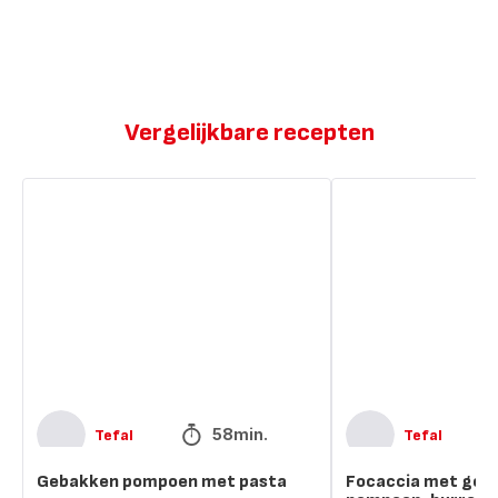
Vergelijkbare recepten
Gebakken
Focaccia
pompoen
met
met
geroosterde
pasta
pompoen,
burrata,
hazelnoten
en
spinazie
58min.
Tefal
Tefal
Gebakken pompoen met pasta
Focaccia met ger