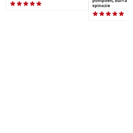
pompoen, burrata,
spinazie
ratings.NaN
ratings.NaN