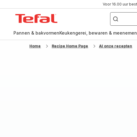
Voor 16.00 uur bes
Waar
ben
Tefal-
je
naar
startpagina
op
zoek?
Pannen & bakvormen
Keukengerei, bewaren & meenemen
Home
Recipe Home Page
Al onze recepten