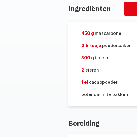
Ingrediënten
Ve
pe
450 g
mascarpone
0.5 kopje
poedersuiker
300 g
bloem
2
eieren
1 el
cacaopoeder
boter om in te bakken
Bereiding