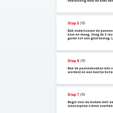
voorzichtig door en koel he
Stap 5
/10
Bak ondertussen de pannenk
kom en meng. Voeg de 2 res
garde tot een glad beslag. 
Stap 6
/10
Bak de pannenkoeken één v
worden) en een beetje boter
Stap 7
/10
Begin voor de bodem met ee
mascarpone crème overhee