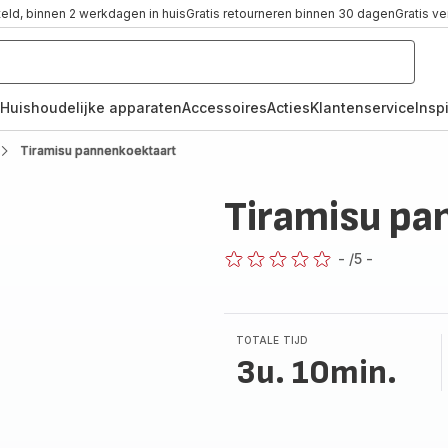
teld, binnen 2 werkdagen in huis
Gratis retourneren binnen 30 dagen
Gratis v
Huishoudelijke apparaten
Accessoires
Acties
Klantenservice
Inspi
Tiramisu pannenkoektaart
Tiramisu pa
-
/5
-
ratings.0
TOTALE TIJD
3u. 10min.