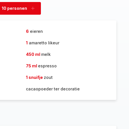
10 personen
rwijder
Voeg
rsonen
personen
toe
6
eieren
1
amaretto likeur
450 ml
melk
75 ml
espresso
1 snuifje
zout
cacaopoeder ter decoratie