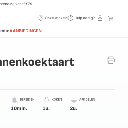
erzending vanaf €79
Onze winkels
Hulp nodig?
Onze
Hulp
Mijn
Mijn
winkels
nodig?
account
winke
ratie
AANBIEDINGEN
nnenkoektaart
BEREIDEN
KOKEN
AFKOELEN
10min.
1u.
2u.