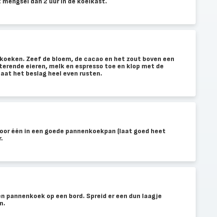
t mengsel dan 2 uur in de koelkast.
oeken. Zeef de bloem, de cacao en het zout boven een
terende eieren, melk en espresso toe en klop met de
Laat het beslag heel even rusten.
oor één in een goede pannenkoekpan (laat goed heet
.
n pannenkoek op een bord. Spreid er een dun laagje
n.