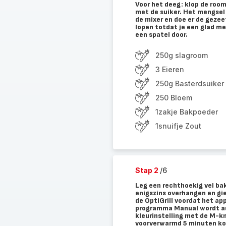
Voor het deeg: klop de room 
met de suiker. Het mengsel 
de mixer en doe er de gezee
lopen totdat je een glad m
een spatel door.
250g slagroom
3 Eieren
250g Basterdsuiker
250 Bloem
1zakje Bakpoeder
1snuifje Zout
Stap 2
/6
Leg een rechthoekig vel ba
enigszins overhangen en gie
de OptiGrill voordat het ap
programma Manual wordt au
kleurinstelling met de M-kn
voorverwarmd 5 minuten ko