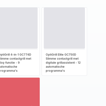
ptiGrill 4-in-1 GC774D
OptiGrill Elite GC750D
limme contactgrill met
Slimme contactgrill met
bq-functie - 9
digitale grillassistent - 12
utomatische
automatische
programma's
programma's