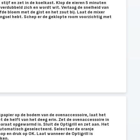
stijf en zet in de koelkast. Klop de eieren 5 minuten
verdubbeld zich en wordt wit. Verlaag de snelheid van
fde bloem met de gist en het zout bij. Laat de mixer
engsel hebt. Schep er de geklopte room voorzichtig met
kpapier op de bodem van de ovenaccessoire, laat het
t de helft van het deeg erin. Zet de ovenaccessoire in
paraat opgewarmd is. Sluit de Optigrill en zet aan. Het
tomatisch geselecteerd. Selecteer de oranje
op en druk op OK. Laat wanneer de Optigrill is
ken.