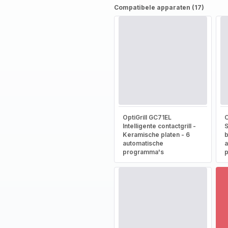
Compatibele apparaten (17)
OptiGrill GC71EL
O
Intelligente contactgrill -
S
Keramische platen - 6
b
automatische
a
programma's