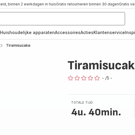
teld, binnen 2 werkdagen in huis
Gratis retourneren binnen 30 dagen
Gratis v
Huishoudelijke apparaten
Accessoires
Acties
Klantenservice
Inspi
Tiramisucake
Tiramisuca
-
/5
-
ratings.0
TOTALE TIJD
4u. 40min.