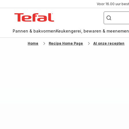
Voor 16.00 uur bes
Waar
ben
Tefal-
je
naar
startpagina
op
zoek?
Pannen & bakvormen
Keukengerei, bewaren & meenemen
Home
Recipe Home Page
Al onze recepten