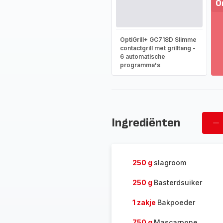
O
T
m
OptiGrill+ GC718D Slimme
-
contactgrill met grilltang -
On
6 automatische
he
programma's
vo
as
-
Ingrediënten
Ve
pe
250 g
slagroom
250 g
Basterdsuiker
1 zakje
Bakpoeder
750 g
Mascarpone