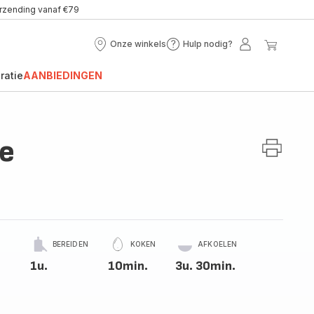
erzending vanaf €79
Onze winkels
Hulp nodig?
Onze
Hulp
Mijn
Mijn
winkels
nodig?
account
winke
ratie
AANBIEDINGEN
ke
BEREIDEN
KOKEN
AFKOELEN
1u.
10min.
3u. 30min.