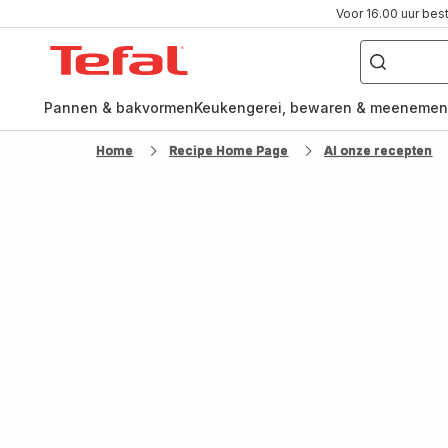
Voor 16.00 uur bes
Waar
ben
Tefal-
je
naar
startpagina
op
zoek?
Pannen & bakvormen
Keukengerei, bewaren & meenemen
Home
Recipe Home Page
Al onze recepten