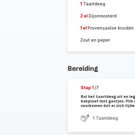
1
Taartdeeg
2 el
Dijonmosterd
1 el
Provençaalse kruiden
Zout en peper
Bereiding
Stap 1
/7
Rol het taartdeeg uit en le
bakplaat met gaatjes. Prik
voorkomen dat er zich tijd
1 Taartdeeg