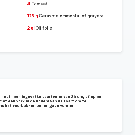
4
Tomaat
125 g
Geraspte emmental of gruyère
2 el
Olijfolie
g het in een ingevette taartvorm van 24 cm, of op een
 met een vork in de bodem van de taart om te
ens het voorbakken bellen gaan vormen.