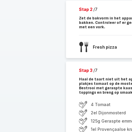
Stap 2
/7
Zet de bakvorm in het appa
bakken. Controleer of er gee
met een vork.
Fresh pizza
Stap 3
/7
Haal de taart niet uit het 
plakjes tomaat op de moster
Bestrooi met geraspte kaas 
toppings en breng op smaak
4 Tomaat
2el Dijonmosterd
125g Geraspte emme
1el Provençaalse kr