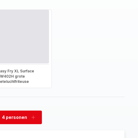
asy Fry XL Surface
FW402H grote
eteluchtfriteuse
4 personen
rwijder
Voeg
rsonen
personen
toe