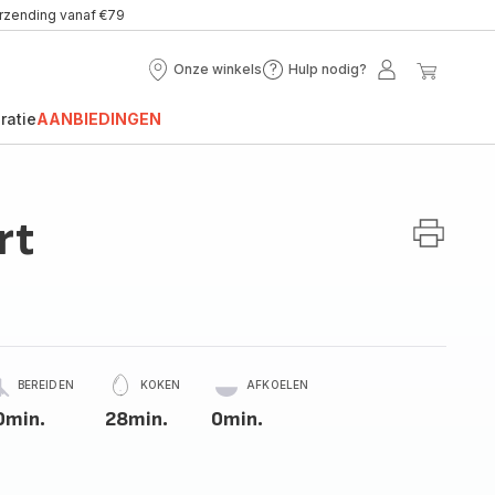
erzending vanaf €79
Onze winkels
Hulp nodig?
Onze
Hulp
Mijn
Mijn
winkels
nodig?
account
winke
ratie
AANBIEDINGEN
rt
BEREIDEN
KOKEN
AFKOELEN
0min.
28min.
0min.