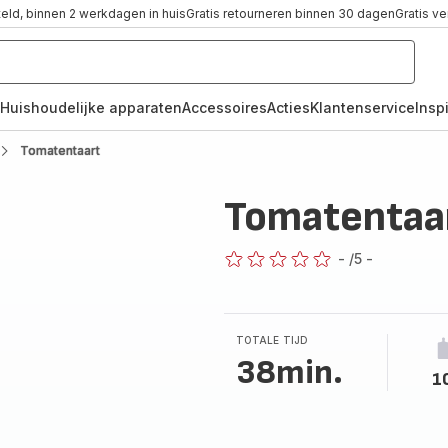
teld, binnen 2 werkdagen in huis
Gratis retourneren binnen 30 dagen
Gratis v
Huishoudelijke apparaten
Accessoires
Acties
Klantenservice
Inspi
Tomatentaart
Tomatentaa
-
/5
-
ratings.0
TOTALE TIJD
38min.
1