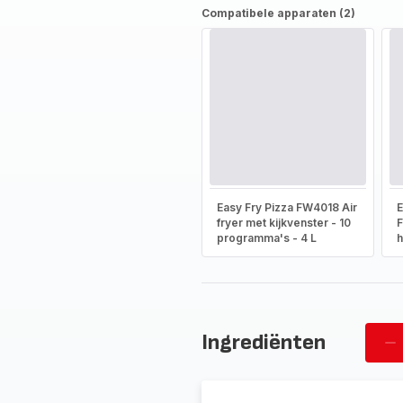
Compatibele apparaten (2)
Easy Fry Pizza FW4018 Air
E
fryer met kijkvenster - 10
programma's - 4 L
h
Ingrediënten
Ve
pe