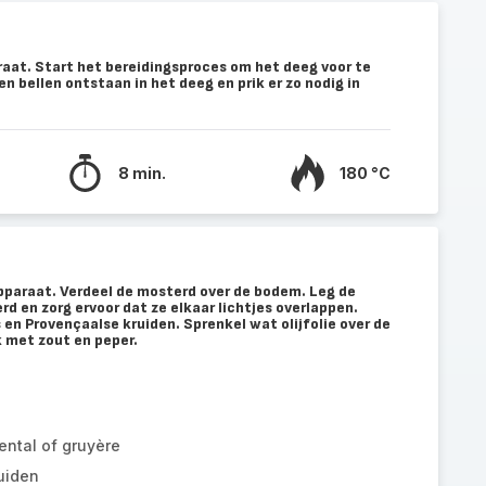
raat. Start het bereidingsproces om het deeg voor te
n bellen ontstaan in het deeg en prik er zo nodig in
8 min.
180 °C
apparaat. Verdeel de mosterd over de bodem. Leg de
d en zorg ervoor dat ze elkaar lichtjes overlappen.
en Provençaalse kruiden. Sprenkel wat olijfolie over de
 met zout en peper.
ntal of gruyère
uiden