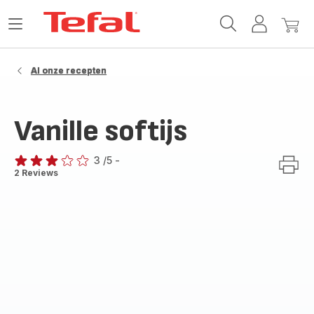
Tefal-
Open
Mijn
Mijn
startpagina
het
account
winke
menu
Al onze recepten
Vanille softijs
3
/5
-
Beoordeling
2 Reviews
met
drie
sterren
(gemiddeld)