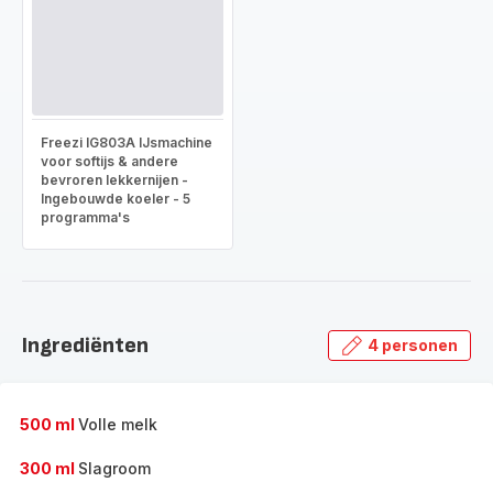
Freezi IG803A IJsmachine
voor softijs & andere
bevroren lekkernijen -
Ingebouwde koeler - 5
programma's
Ingrediënten
4 personen
500 ml
Volle melk
300 ml
Slagroom