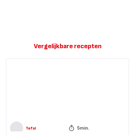
Vergelijkbare recepten
Softijs
in
McFlurry-
stijl
5min.
Tefal