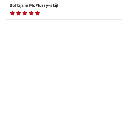
Softijs in McFlurry-stijl
ratings.NaN