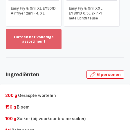
Easy Fry & Grill XL EY501D
Easy Fry & Grill XXL
Air fryer 2in1 - 4,6 L
EY801D 6,5L 2-in-1
heteluchtfriteuse
Ontdek het volledige
assortiment
Toon
meer
-
Ontdek
het
Ingrediënten
6 personen
volledige
assortiment
-
200 g
Geraspte wortelen
150 g
Bloem
100 g
Suiker (bij voorkeur bruine suiker)