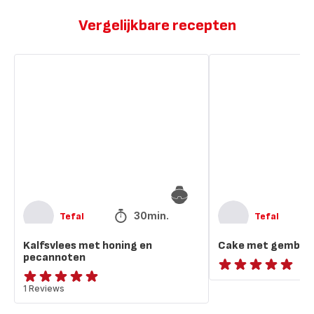
Vergelijkbare recepten
Kalfsvlees
Cake
met
met
honing
gember
en
en
pecannoten
pecannoten
30min.
Tefal
Tefal
Kalfsvlees met honing en
Cake met gember 
pecannoten
ratings.NaN
Beoordeling
1 Reviews
met