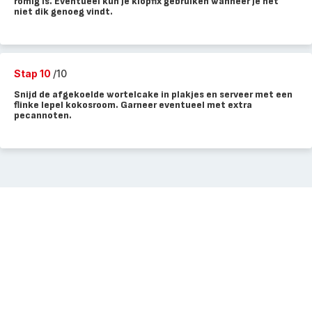
romig is. Eventueel kun je klopfix gebruiken wanneer je het
niet dik genoeg vindt.
Stap 10
/10
Snijd de afgekoelde wortelcake in plakjes en serveer met een
flinke lepel kokosroom. Garneer eventueel met extra
pecannoten.