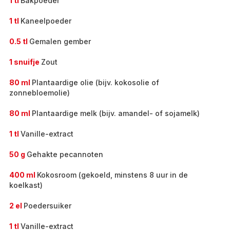
1 tl
Bakpoeder
1 tl
Kaneelpoeder
0.5 tl
Gemalen gember
1 snuifje
Zout
80 ml
Plantaardige olie (bijv. kokosolie of
zonnebloemolie)
80 ml
Plantaardige melk (bijv. amandel- of sojamelk)
1 tl
Vanille-extract
50 g
Gehakte pecannoten
400 ml
Kokosroom (gekoeld, minstens 8 uur in de
koelkast)
2 el
Poedersuiker
1 tl
Vanille-extract