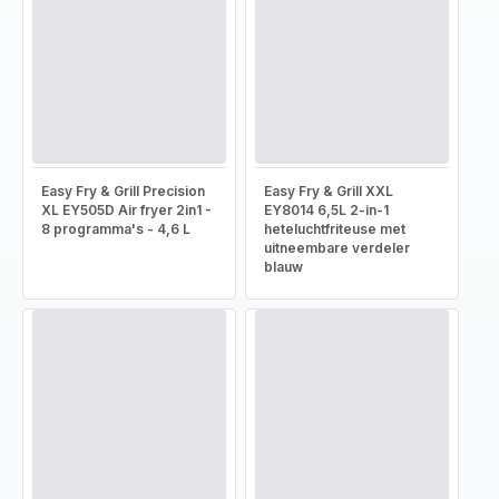
Easy Fry & Grill Precision
Easy Fry & Grill XXL
XL EY505D Air fryer 2in1 -
EY8014 6,5L 2-in-1
8 programma's - 4,6 L
heteluchtfriteuse met
uitneembare verdeler
blauw