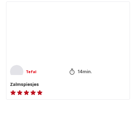
Zalmspiesjes
14min.
Tefal
Zalmspiesjes
ratings.NaN