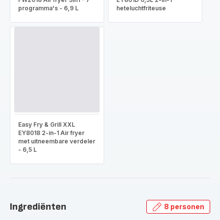
programma's - 6,9 L
heteluchtfriteuse
Easy Fry & Grill XXL
EY8018 2-in-1 Air fryer
met uitneembare verdeler
- 6,5 L
Ingrediënten
8 personen