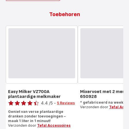
Toebehoren
Easy Milker VZ700A
Mixervoet met 2 mess
plantaardige melkmaker
650928
Score
* gefabriceerd na week 10
4.4
/5
-
5 Reviews
Verzonden door
Tefal Acce
ratings.4.4
Geniet van verse plantaardige
dranken zonder toevoegingen –
maak 1 liter in 1 minuut!
Verzonden door
Tefal Accessoires