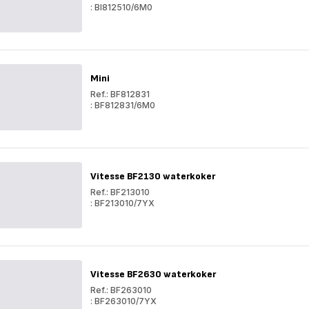
: BI812510/6M0
MINI
MINI
Mini
Ref.: BF812831
: BF812831/6M0
Mini
Mini
Vitesse BF2130 waterkoker
Ref.: BF213010
: BF213010/7YX
Vitesse
BF2130
Vitesse
waterkoker
BF2130
waterkoker
Vitesse BF2630 waterkoker
Ref.: BF263010
: BF263010/7YX