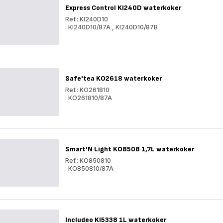
Express Control KI240D waterkoker
Ref.: KI240D10
: KI240D10/87A
,
KI240D10/87B
Express
Control
Express
KI240D
Control
waterkoker
KI240D
waterkoker
Safe'tea KO2618 waterkoker
Ref.: KO261810
: KO261810/87A
Safe'tea
KO2618
Safe'tea
waterkoker
KO2618
waterkoker
Smart'N Light KO8508 1,7L waterkoker
Ref.: KO850810
: KO850810/87A
Smart'N
Light
Smart'N
KO8508
Light
1,7L
KO8508
waterkoker
1,7L
waterkoker
Includeo KI5338 1L waterkoker