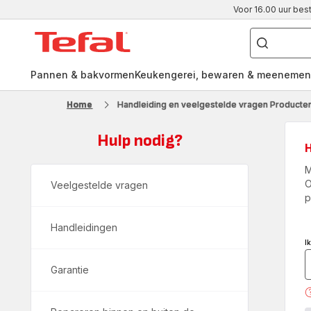
Voor 16.00 uur bes
Waar
ben
Tefal-
je
naar
startpagina
op
zoek?
Pannen & bakvormen
Keukengerei, bewaren & meenemen
Home
Handleiding en veelgestelde vragen Producten
Hulp nodig?
M
O
Veelgestelde vragen
p
Handleidingen
I
Garantie