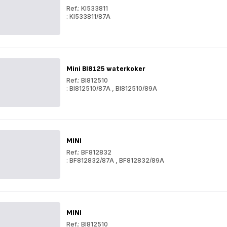
Ref.: KI533811
: KI533811/87A
Includeo
KI5338
Includeo
1L
KI5338
waterkoker
1L
waterkoker
Mini BI8125 waterkoker
Ref.: BI812510
: BI812510/87A
,
BI812510/89A
Mini
BI8125
Mini
waterkoker
BI8125
waterkoker
MINI
Ref.: BF812832
: BF812832/87A
,
BF812832/89A
MINI
MINI
MINI
Ref.: BI812510