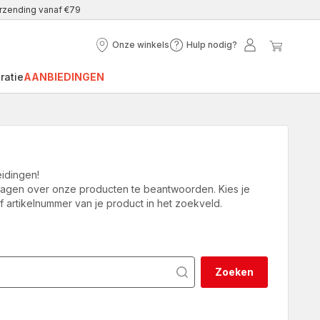
erzending vanaf €79
Onze winkels
Hulp nodig?
Onze
Hulp
Mijn
Mijn
winkels
nodig?
account
winke
ratie
AANBIEDINGEN
idingen!
ragen over onze producten te beantwoorden. Kies je
 artikelnummer van je product in het zoekveld.
Zoeken