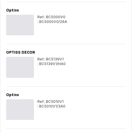
Optiss
Ref.: BC5000V0
: BC5000V0/26A
Optiss
Opt
OPTISS DECOR
Ref.: BC5139V1
: BC5139V1/HA0
OPTISS
OP
DECOR
DE
Optiss
Ref.: BC5010V1
: BC5010V1/3A0
Optiss
Opt