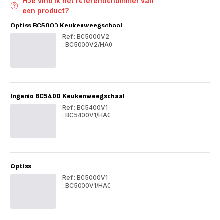
Hoe vind ik het referentienummer van
een product?
Optiss BC5000 Keukenweegschaal
Ref.: BC5000V2
: BC5000V2/HA0
Optiss
Opt
BC5000
BC
Keukenweegschaal
Keu
Ingenio BC5400 Keukenweegschaal
Ref.: BC5400V1
: BC5400V1/HA0
Ingenio
Ing
BC5400
BC
Keukenweegschaal
Keu
Optiss
Ref.: BC5000V1
: BC5000V1/HA0
Optiss
Opt