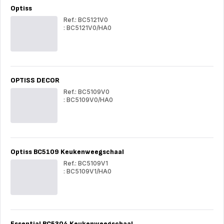
Optiss
Ref.: BC5121V0
: BC5121V0/HA0
Optiss
Opt
OPTISS DECOR
Ref.: BC5109V0
: BC5109V0/HA0
OPTISS
OP
DECOR
DE
Optiss BC5109 Keukenweegschaal
Ref.: BC5109V1
: BC5109V1/HA0
Optiss
Opt
BC5109
BC
Keukenweegschaal
Keu
Essential BC5304 Keukenweegschaal