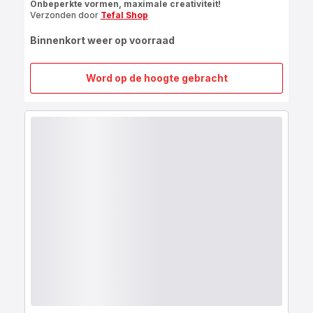
Onbeperkte vormen, maximale creativiteit!
Verzonden door
Tefal Shop
Binnenkort weer op voorraad
Word op de hoogte gebracht
Creabake
startersset
(tray,
9
muffin
vormen
en
3
geometrische
bol
vormen)