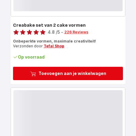
Creabake set van 2 cake vormen
Score
4.8
/5
-
226 Reviews
ratings.4.8
Onbeperkte vormen, maximale creativiteit!
Verzonden door
Tefal Shop
Op voorraad
Toevoegen aan je winkelwagen