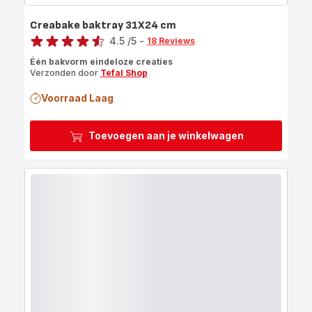
Creabake baktray 31X24 cm
Score
4.5
/5
-
18 Reviews
ratings.4.5
Één bakvorm eindeloze creaties
Verzonden door
Tefal Shop
Voorraad Laag
Toevoegen aan je winkelwagen