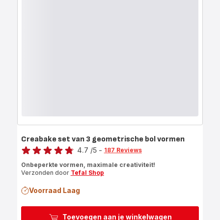
Creabake set van 3 geometrische bol vormen
Score
4.7
/5
-
187 Reviews
ratings.4.7
Onbeperkte vormen, maximale creativiteit!
Verzonden door
Tefal Shop
Voorraad Laag
Toevoegen aan je winkelwagen