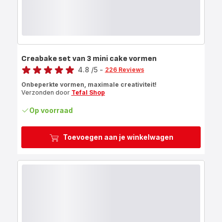
Creabake set van 3 mini cake vormen
Score
4.8
/5
-
226 Reviews
ratings.4.8
Onbeperkte vormen, maximale creativiteit!
Verzonden door
Tefal Shop
Op voorraad
Toevoegen aan je winkelwagen