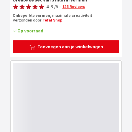
Creabake set van 3 muffin vormen
Score
4.8
/5
-
125 Reviews
ratings.4.8
Onbeperkte vormen, maximale creativiteit
Verzonden door
Tefal Shop
Op voorraad
Toevoegen aan je winkelwagen