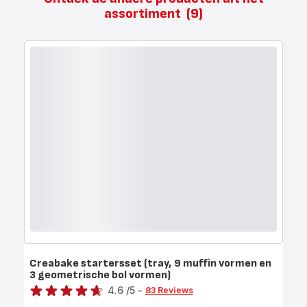
assortiment
(9)
Creabake startersset (tray, 9 muffin vormen en
3 geometrische bol vormen)
Score
4.6
/5
-
83 Reviews
ratings.4.6