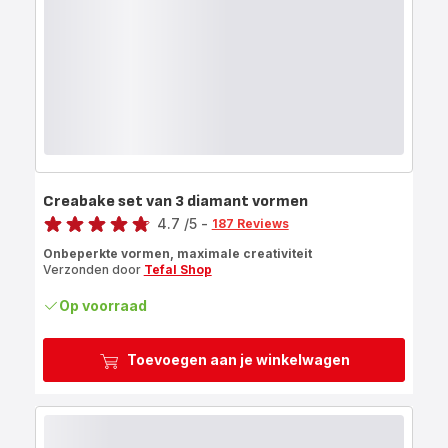
Creabake set van 3 diamant vormen
Score
4.7
/5
-
187 Reviews
ratings.4.7
Onbeperkte vormen, maximale creativiteit
Verzonden door
Tefal Shop
Op voorraad
Toevoegen aan je winkelwagen