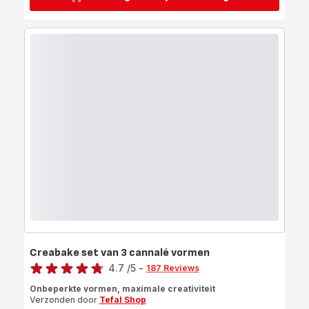
Creabake set van 3 cannalé vormen
Score
4.7
/5
-
187 Reviews
ratings.4.7
Onbeperkte vormen, maximale creativiteit
Verzonden door
Tefal Shop