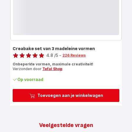
Creabake set van 3 madeleine vormen
Score
4.8
/5
-
226 Reviews
ratings.4.8
Onbeperkte vormen, maximale creativiteit!
Verzonden door
Tefal Shop
Op voorraad
Toevoegen aan je winkelwagen
Veelgestelde vragen